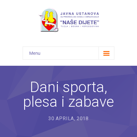
Menu
Početna
Novosti
Dani sporta,
O nama
plesa i zabave
-- JU "Naše dijete"
-- Vrtići
30 APRILA, 2018
---- Bambi