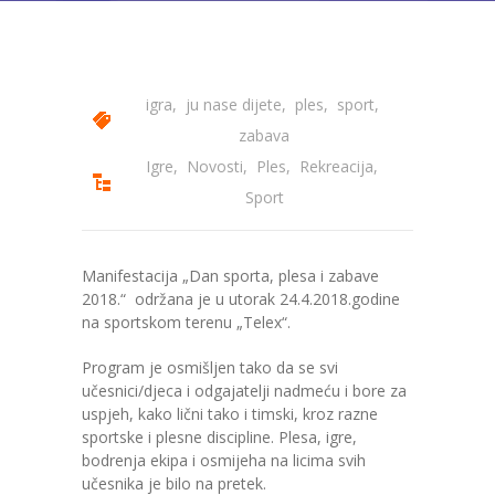
---- Bubamara
---- Ciciban
igra
,
ju nase dijete
,
ples
,
sport
,
---- Jelenko
zabava
---- Kolibri
Igre
,
Novosti
,
Ples
,
Rekreacija
,
Sport
---- Lastavica
---- Pčelica
Manifestacija „Dan sporta, plesa i zabave
2018.“ održana je u utorak 24.4.2018.godine
---- Poletarac
na sportskom terenu „Telex“.
---- Snjeguljica
Program je osmišljen tako da se svi
učesnici/djeca i odgajatelji nadmeću i bore za
---- Sunčica
uspjeh, kako lični tako i timski, kroz razne
sportske i plesne discipline. Plesa, igre,
---- Zeko
bodrenja ekipa i osmijeha na licima svih
učesnika je bilo na pretek.
---- Zvjezdica