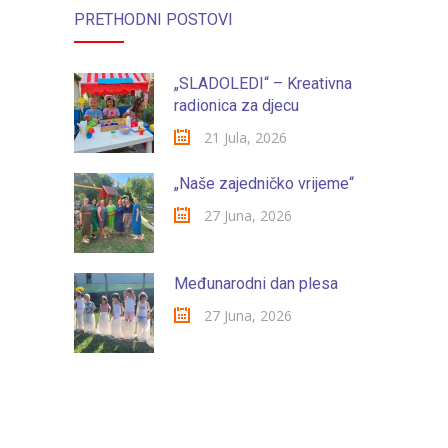
-- Konkursi
PRETHODNI POSTOVI
Edukacije
„SLADOLEDI“ – Kreativna
-- Edukacije za roditelje
radionica za djecu
-- Edukacije zaposlenika
21 Jula, 2026
Za roditelje
„Naše zajedničko vrijeme“
-- Jelovnik za djecu
27 Juna, 2026
-- Obrasci i zahtjevi
Međunarodni dan plesa
-- Obavještenja za roditelje
27 Juna, 2026
Projekti
Mala škola sporta
Kontakt