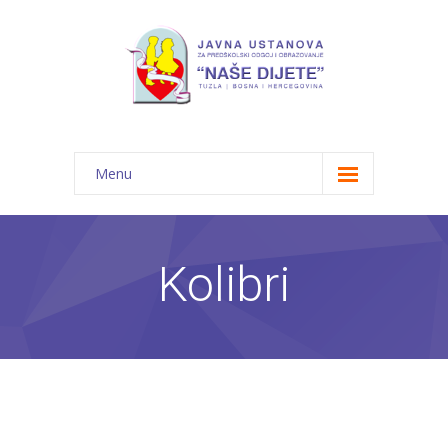
Menu
Početna
Novosti
Kolibri
O nama
-- JU "Naše dijete"
-- Vrtići
---- Bambi