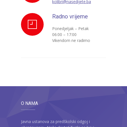
kolibri@nasedijete.ba
---- Zvončica
Radno vrijeme
-- Stručni tim
Ponedjeljak – Petak
-- Galerija
06:00 – 17:00
Vikendom ne radimo
-- Dokumenti
-- COVID-19 Procedure
-- Javne nabavke
---- Plan javnih nabavki
---- Osnovni elementi ugovora
O NAMA
---- Odluke o izboru i poništenju
---- Nabavka usluga iz anexa II dio B
Javna ustanova za predškolski odgoj i