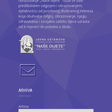
obrazovanje „Naše dijete“ Tuzla se bavi
-- Konkursi
predškolskim odgojem i obrazovanjem,
djelatnošću od posebnog društvenog interesa
Edukacije
koja obuhvata: odgoj, obrazovanje, njegu,
zdravstvenu i socijalnu zaštitu djece uzrasta
-- Edukacije za roditelje
od 6 mjeseci do polaska u školu.
-- Edukacije zaposlenika
Za roditelje
-- Jelovnik za djecu
-- Obrasci i zahtjevi
-- Obavještenja za roditelje
Projekti
ARHIVA
Mala škola sporta
Arhiva
Kontakt