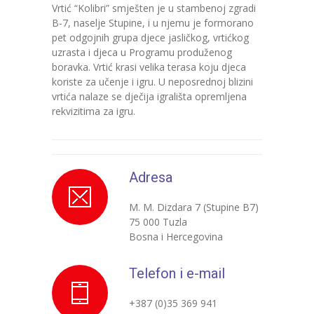
Vrtić “Kolibri” smješten je u stambenoj zgradi
---- Bubamara
B-7, naselje Stupine, i u njemu je formorano
pet odgojnih grupa djece jasličkog, vrtićkog
---- Ciciban
uzrasta i djeca u Programu produženog
boravka. Vrtić krasi velika terasa koju djeca
---- Jelenko
koriste za učenje i igru. U neposrednoj blizini
vrtića nalaze se dječija igrališta opremljena
---- Kolibri
rekvizitima za igru.
---- Lastavica
---- Pčelica
Adresa
---- Poletarac
M. M. Dizdara 7 (Stupine B7)
---- Snjeguljica
75 000 Tuzla
Bosna i Hercegovina
---- Sunčica
Telefon i e-mail
---- Zeko
+387 (0)35 369 941
---- Zvjezdica