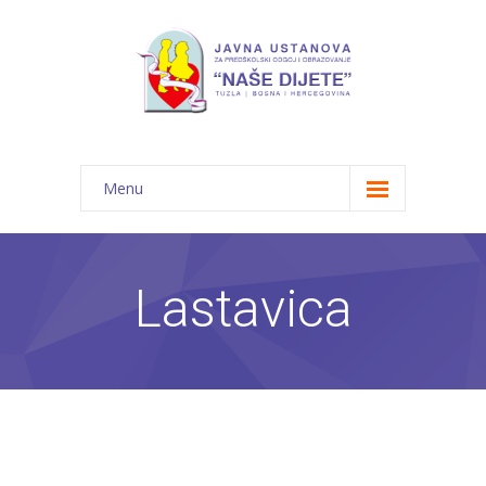
Menu
Početna
Novosti
Lastavica
O nama
-- JU "Naše dijete"
-- Vrtići
---- Bambi