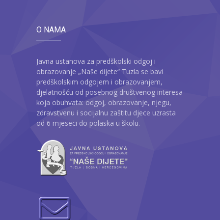
-- Konkursi
Edukacije
O NAMA
-- Edukacije za roditelje
Javna ustanova za predškolski odgoj i
-- Edukacije zaposlenika
obrazovanje „Naše dijete“ Tuzla se bavi
predškolskim odgojem i obrazovanjem,
Za roditelje
djelatnošću od posebnog društvenog interesa
koja obuhvata: odgoj, obrazovanje, njegu,
-- Jelovnik za djecu
zdravstvenu i socijalnu zaštitu djece uzrasta
od 6 mjeseci do polaska u školu.
-- Obrasci i zahtjevi
-- Obavještenja za roditelje
Projekti
Mala škola sporta
Kontakt