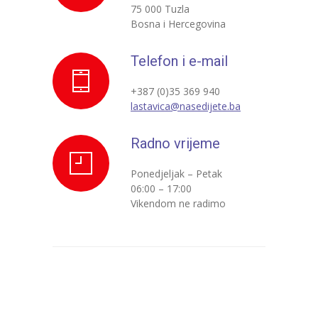
75 000 Tuzla
---- Zvončica
Bosna i Hercegovina
-- Stručni tim
Telefon i e-mail
-- Galerija
+387 (0)35 369 940
lastavica@nasedijete.ba
-- Dokumenti
Radno vrijeme
-- COVID-19 Procedure
-- Javne nabavke
Ponedjeljak – Petak
06:00 – 17:00
---- Plan javnih nabavki
Vikendom ne radimo
---- Osnovni elementi ugovora
---- Odluke o izboru i poništenju
---- Nabavka usluga iz anexa II dio B