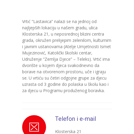
---- Bubamara
---- Ciciban
Vrtić “Lastavica” nalazi se na jednoj od
najljepših lokaciju u našem gradu, ulica
---- Jelenko
Klosterska 21, u neposrednoj blizini centra
grada, okružen prelijepim zelenilom, kulturnim
---- Kolibri
i javnim ustanovama (Atelje Umjetnosti Ismet
Mujezinović, Katolički školski centar,
---- Lastavica
Udruženje “Zemlja Djece” – Teleks). Vrtić ima
dvorište u kojem djeca svakodnevno da
---- Pčelica
borave na otvorenom prostoru, uče i igraju
se. U vrtiću su četiri odgojne grupe za djecu
---- Poletarac
uzrasta od 3 godine do polaska u školu kao i
za djecu u Programu produženog boravka.
---- Snjeguljica
---- Sunčica
Telefon i e-mail
---- Zeko
---- Zvjezdica
Klosterska 21