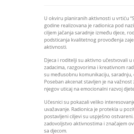
U okviru planiranih aktivnosti u vrtiću “
godine realizovana je radionica pod naz
ciljem jačanja saradnje između djece, rodi
podsticanja kvalitetnog provođenja zaj
aktivnosti.
Djeca i roditelji su aktivno učestvovali u
zadacima, razgovorima i kreativnom rad
su međusobnu komunikaciju, saradnju, os
Poseban akcenat stavljen je na važnost
njegov uticaj na emocionalni razvoj djete
Učesnici su pokazali veliko interesovan
uvažavanje. Radionica je protekla u poz
postavljeni ciljevi su uspješno ostvareni. R
zadovoljstvo aktivnostima i značajem ov
sa djecom.