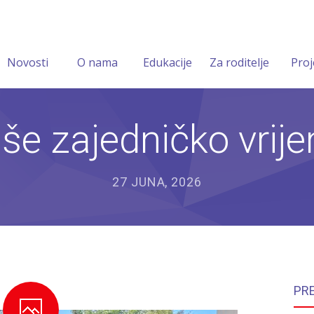
Novosti
O nama
Edukacije
Za roditelje
Proj
še zajedničko vrij
27 JUNA, 2026
PR