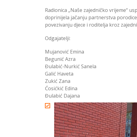
Radionica „Naše zajedničko vrijeme“ uspj
doprinijela jačanju partnerstva porodice i
povezivanju djece i roditelja kroz zajedni
Odgajatelji:
Mujanović Emina
Begunić Azra
Đulabić-Nurkić Sanela
Galić Haveta
Zukić Zana
Ćosićkić Edina
Đulabić Dajana