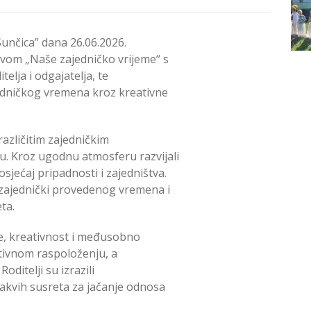
Sunčica” dana 26.06.2026.
ivom „Naše zajedničko vrijeme“ s
telja i odgajatelja, te
edničkog vremena kroz kreativne
 različitim zajedničkim
u. Kroz ugodnu atmosferu razvijali
jećaj pripadnosti i zajedništva.
 zajednički provedenog vremena i
ta.
je, kreativnost i međusobno
itivnom raspoloženju, a
oditelji su izrazili
akvih susreta za jačanje odnosa