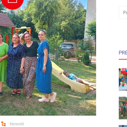
P
PR
Novosti