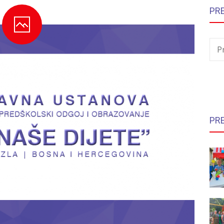
PR
P
PR