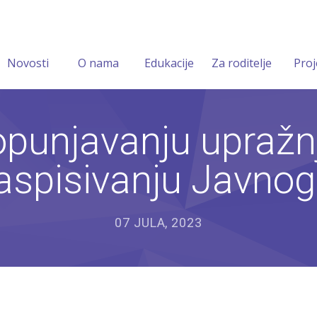
Novosti
O nama
Edukacije
Za roditelje
Proj
opunjavanju upražnj
raspisivanju Javno
07 JULA, 2023