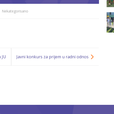
Nekategorisano
u JU
Javni konkurs za prijem u radni odnos
ošku
vima
tima