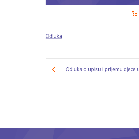
Odluka
Odluka o upisu i prijemu djece 
“Naše dijete” Tuzla za pedag
2023/2024. godinu sa spisko
primljene djece po objek