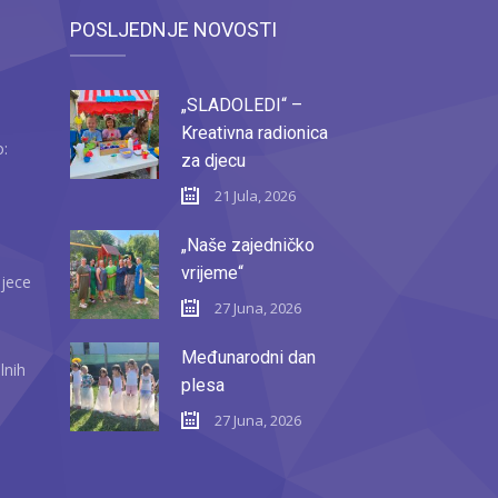
POSLJEDNJE NOVOSTI
„SLADOLEDI“ –
Kreativna radionica
o:
za djecu
21 Jula, 2026
„Naše zajedničko
vrijeme“
djece
27 Juna, 2026
Međunarodni dan
lnih
plesa
27 Juna, 2026