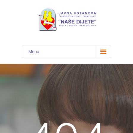
Menu
Početna
Novosti
O nama
-- JU "Naše dijete"
-- Vrtići
---- Bambi