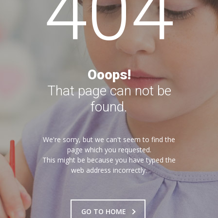
404
---- Bubamara
---- Ciciban
---- Jelenko
---- Kolibri
Ooops!
That page can not be
---- Lastavica
found.
---- Pčelica
---- Poletarac
We're sorry, but we can't seem to find the
page which you requested.
---- Snjeguljica
This might be because you have typed the
web address incorrectly.
---- Sunčica
---- Zeko
GO TO HOME
---- Zvjezdica