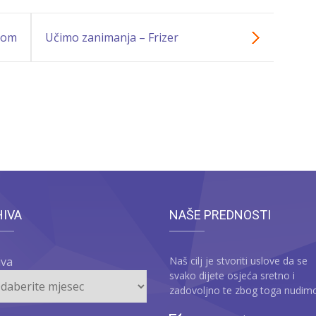
nom
Učimo zanimanja – Frizer
HIVA
NAŠE PREDNOSTI
iva
Naš cilj je stvoriti uslove da se
svako dijete osjeća sretno i
zadovoljno te zbog toga nudim