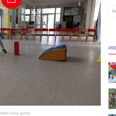
P
PR
Mala škola sporta