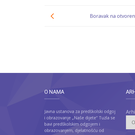
Boravak na otvore
O NAMA
AR
Javna ustanova za predškolski odgoj
Arh
i obrazovanje „Naše dijete“ Tuzla se
bavi predškolskim odgojem i
obrazovanjem, djelatnošću od