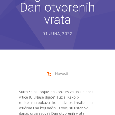
Dan otvorenih
---- Bubamara
vrata
---- Ciciban
---- Jelenko
01 JUNA, 2022
---- Kolibri
---- Lastavica
---- Pčelica
---- Poletarac
Novosti
---- Snjeguljica
---- Sunčica
Sutra će biti objavljen konkurs za upis djece u
vrtiće JU „Naše dijete“ Tuzla. Kako bi
---- Zeko
roditeljima pokazali koje ativnosti realizuju u
vrtićima i na koji način, u ovoj su ustanovi
---- Zvjezdica
danas organizovali Dan otvorenih vrata.