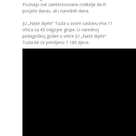
Pozivaju sve zainteresovane roditelje da ih
---- Zvončica
posjete danas, ali i narednih dana.
-- Stručni tim
JU „Naše dijete“ Tuzla u svom sastavu ima 11
vrtića sa 43 odgojne grupe. U narednoj
-- Galerija
pedagoškoj godini u vrtiće JU „Naše dijete“
Tuzla bit će primljeno 1 180 djece.
-- Dokumenti
-- COVID-19 Procedure
-- Javne nabavke
---- Plan javnih nabavki
---- Osnovni elementi ugovora
---- Odluke o izboru i poništenju
---- Nabavka usluga iz anexa II dio B