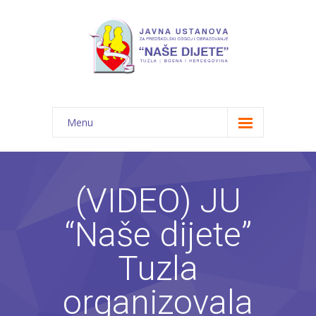
Menu
Početna
Novosti
(VIDEO) JU
O nama
“Naše dijete”
-- JU "Naše dijete"
Tuzla
-- Vrtići
organizovala
---- Bambi