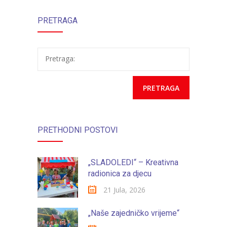
PRETRAGA
klubu ”Salto”
odbora i Oglas
Tuzla
za prijem i upis
Pretraga:
djece u JU “Naše
dijete” Tuzla
PRETHODNI POSTOVI
„SLADOLEDI“ – Kreativna
radionica za djecu
21 Jula, 2026
„Naše zajedničko vrijeme“