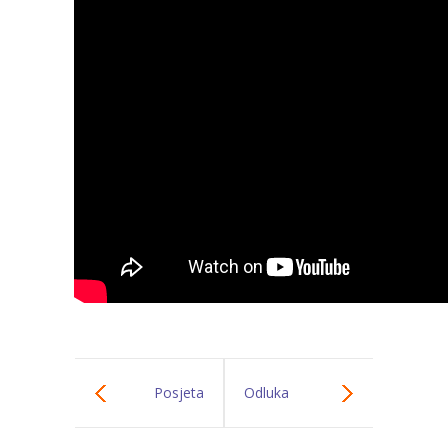
-- Konkursi
Edukacije
-- Edukacije za roditelje
-- Edukacije zaposlenika
Za roditelje
-- Jelovnik za djecu
-- Obrasci i zahtjevi
-- Obavještenja za roditelje
Projekti
Mala škola sporta
Posjeta
Odluka
Kontakt
Gimnastičkom
Upravnog