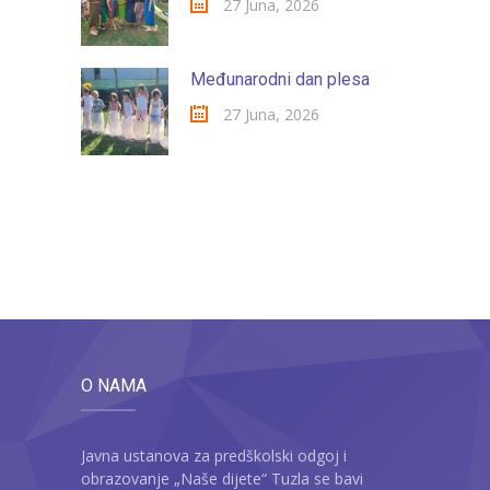
27 Juna, 2026
Međunarodni dan plesa
27 Juna, 2026
O NAMA
Javna ustanova za predškolski odgoj i
obrazovanje „Naše dijete“ Tuzla se bavi