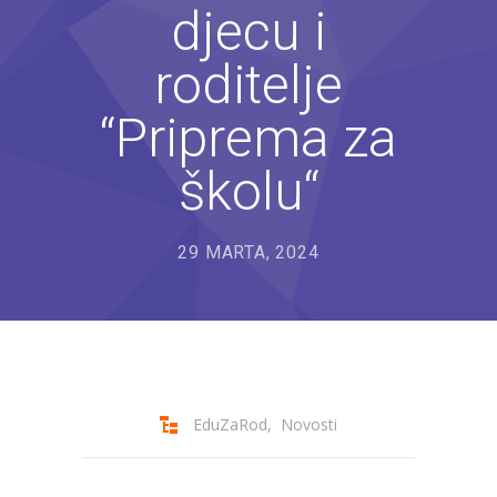
djecu i
---- Bubamara
roditelje
---- Ciciban
---- Jelenko
“Priprema za
---- Kolibri
školu“
---- Lastavica
29 MARTA, 2024
---- Pčelica
---- Poletarac
---- Snjeguljica
---- Sunčica
EduZaRod
,
Novosti
---- Zeko
---- Zvjezdica