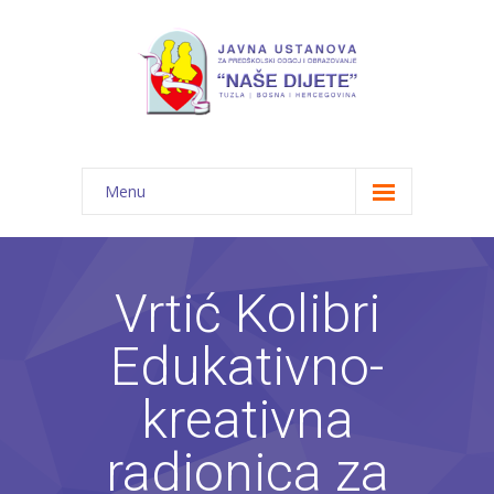
Menu
Početna
Novosti
Vrtić Kolibri
O nama
Edukativno-
-- JU "Naše dijete"
kreativna
-- Vrtići
radionica za
---- Bambi