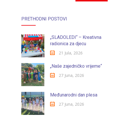
-- Konkursi
Edukacije
PRETHODNI POSTOVI
-- Edukacije za roditelje
„SLADOLEDI“ – Kreativna
-- Edukacije zaposlenika
radionica za djecu
Za roditelje
21 Jula, 2026
-- Jelovnik za djecu
„Naše zajedničko vrijeme“
-- Obrasci i zahtjevi
27 Juna, 2026
-- Obavještenja za roditelje
Međunarodni dan plesa
Projekti
27 Juna, 2026
Mala škola sporta
Kontakt