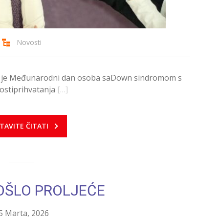
Novosti
ila je Međunarodni dan osoba saDown sindromom s
nostiprihvatanja
[…]
TAVITE ČITATI
ŠLO PROLJEĆE
5 Marta, 2026