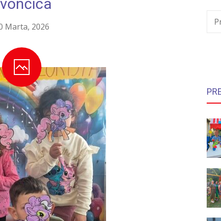
vončica
P
0 Marta, 2026
PR