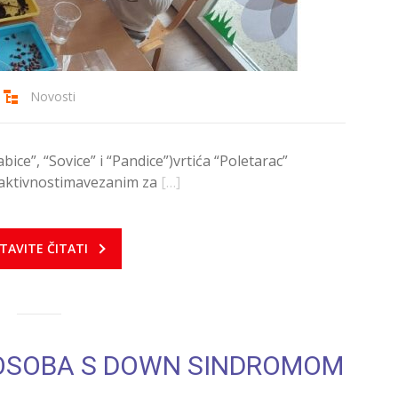
Novosti
ice”, “Sovice” i “Pandice”)vrtića “Poletarac”
 aktivnostimavezanim za
[…]
TAVITE ČITATI
OSOBA S DOWN SINDROMOM