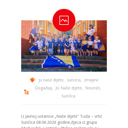
ju nase dijete
,
suncica
,
zmajevi
Događaji
,
JU Naše dijete
,
Novosti
,
Sunčica
U Javnoj ustanovi „Naše dijete“ Tuzla – vrtić
Sunčica 08.06.2026 godine,djeca iz grupa