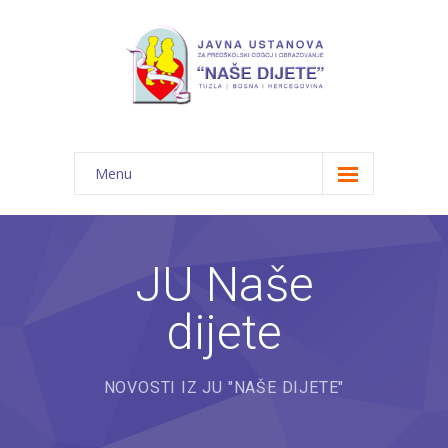
Menu
Početna
Novosti
JU Naše
O nama
dijete
-- JU "Naše dijete"
-- Vrtići
NOVOSTI IZ JU "NAŠE DIJETE"
---- Bambi