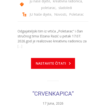
ju nase dijete
,
kreativna radionica
,
poletarac
,
sladoledi
---- Zvončica
JU Naše dijete
,
Novosti
,
Poletarac
-- Stručni tim
-- Galerija
Odgajateljski tim iz vrtića „Poletarac“ i član
stručnog tima Elzana Razić u petak 17.07.
-- Dokumenti
2026.god je realizovao kreativnu radionicu za
[…]
-- COVID-19 Procedure
-- Javne nabavke
NASTAVITE ČITATI
---- Plan javnih nabavki
---- Osnovni elementi ugovora
---- Odluke o izboru i poništenju
“CRVENKAPICA”
---- Nabavka usluga iz anexa II dio B
17 Juna, 2026