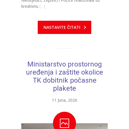
Medvjedići, Leptirići i Ptičice realizovala su
kreativnu
[…]
NASTAVITE ČITATI
Ministarstvo prostornog
uređenja i zaštite okolice
TK dobitnik počasne
plakete
11 Juna, 2026