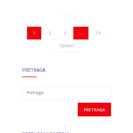
1
2
3
…
54
Sljedeći
PRETRAGA
Pretraga: