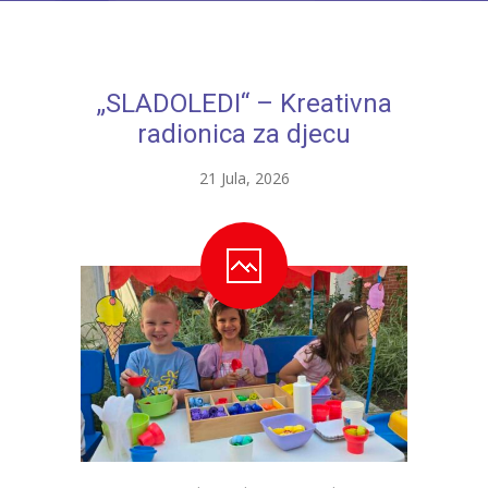
---- Bubamara
---- Ciciban
„SLADOLEDI“ – Kreativna
---- Jelenko
radionica za djecu
---- Kolibri
21 Jula, 2026
---- Lastavica
---- Pčelica
---- Poletarac
---- Snjeguljica
---- Sunčica
---- Zeko
---- Zvjezdica