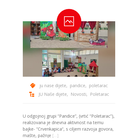
-- Konkursi
Edukacije
-- Edukacije za roditelje
-- Edukacije zaposlenika
Za roditelje
-- Jelovnik za djecu
-- Obrasci i zahtjevi
ju nase dijete
,
pandice
,
poletarac
-- Obavještenja za roditelje
JU Naše dijete
,
Novosti
,
Poletarac
Projekti
U odgojnoj grupi “Pandice”, (vrtić “Poletarac”),
Mala škola sporta
realizovana je dnevna aktivnost na temu
bajke- “Crvenkapica“, s ciljem razvoja govora,
Kontakt
mašte, pažnje
[…]