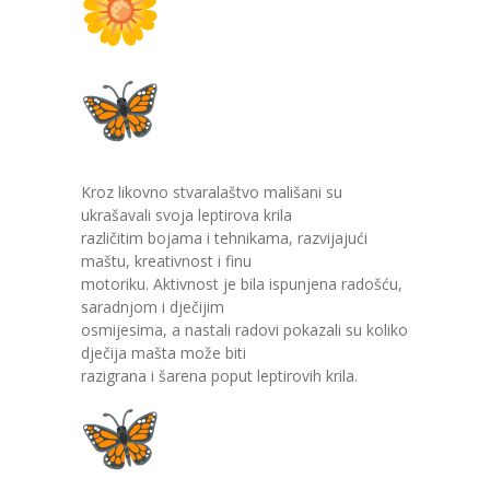
-- Konkursi
Edukacije
-- Edukacije za roditelje
-- Edukacije zaposlenika
Za roditelje
Kroz likovno stvaralaštvo mališani su
ukrašavali svoja leptirova krila
-- Jelovnik za djecu
različitim bojama i tehnikama, razvijajući
maštu, kreativnost i finu
-- Obrasci i zahtjevi
motoriku. Aktivnost je bila ispunjena radošću,
saradnjom i dječijim
-- Obavještenja za roditelje
osmijesima, a nastali radovi pokazali su koliko
dječija mašta može biti
Projekti
razigrana i šarena poput leptirovih krila.
Mala škola sporta
Kontakt