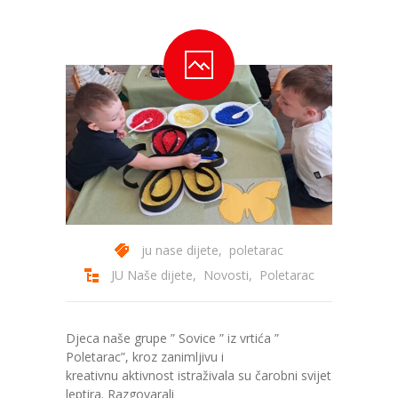
---- Bubamara
---- Ciciban
---- Jelenko
---- Kolibri
---- Lastavica
---- Pčelica
---- Poletarac
ju nase dijete
,
poletarac
JU Naše dijete
,
Novosti
,
Poletarac
---- Snjeguljica
---- Sunčica
Djeca naše grupe ” Sovice ” iz vrtića ”
---- Zeko
Poletarac”, kroz zanimljivu i
kreativnu aktivnost istraživala su čarobni svijet
---- Zvjezdica
leptira. Razgovarali