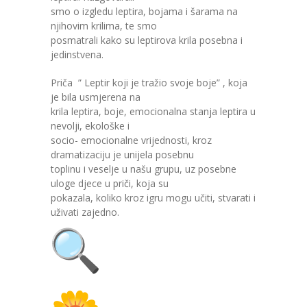
smo o izgledu leptira, bojama i šarama na
---- Zvončica
njihovim krilima, te smo
posmatrali kako su leptirova krila posebna i
-- Stručni tim
jedinstvena.
-- Galerija
Priča ” Leptir koji je tražio svoje boje” , koja
je bila usmjerena na
-- Dokumenti
krila leptira, boje, emocionalna stanja leptira u
nevolji, ekološke i
-- COVID-19 Procedure
socio- emocionalne vrijednosti, kroz
dramatizaciju je unijela posebnu
-- Javne nabavke
toplinu i veselje u našu grupu, uz posebne
uloge djece u priči, koja su
---- Plan javnih nabavki
pokazala, koliko kroz igru mogu učiti, stvarati i
uživati zajedno.
---- Osnovni elementi ugovora
---- Odluke o izboru i poništenju
---- Nabavka usluga iz anexa II dio B