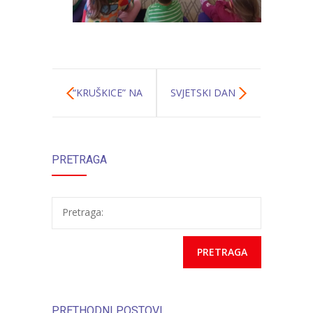
“KRUŠKICE” NA
SVJETSKI DAN
MATURSKOJ
PORODICE
PRETRAGA
ZABAVI
Pretraga:
PRETHODNI POSTOVI