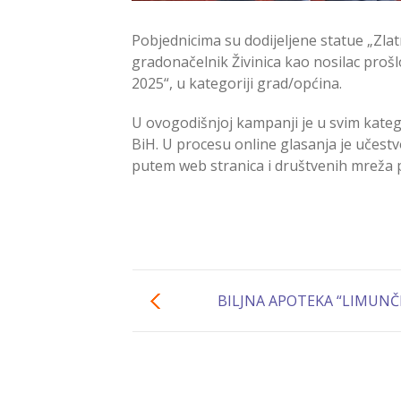
Pobjednicima su dodijeljene statue „Zla
gradonačelnik Živinica kao nosilac proš
2025“, u kategoriji grad/općina.
U ovogodišnjoj kampanji je u svim kate
BiH. U procesu online glasanja je učest
putem web stranica i društvenih mreža p
BILJNA APOTEKA “LIMUNČI