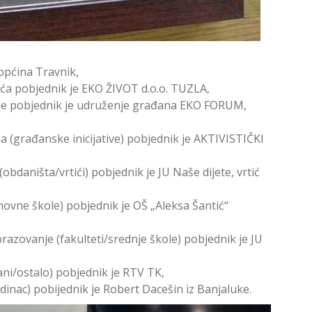
 općina Travnik,
eća pobjednik je EKO ŽIVOT d.o.o. TUZLA,
ije pobjednik je udruženje građana EKO FORUM,
 (građanske inicijative) pobjednik je AKTIVISTIČKI
bdaništa/vrtići) pobjednik je JU Naše dijete, vrtić
ovne škole) pobjednik je OŠ „Aleksa Šantić“
brazovanje (fakulteti/srednje škole) pobjednik je JU
ani/ostalo) pobjednik je RTV TK,
dinac) pobijednik je Robert Dacešin iz Banjaluke.