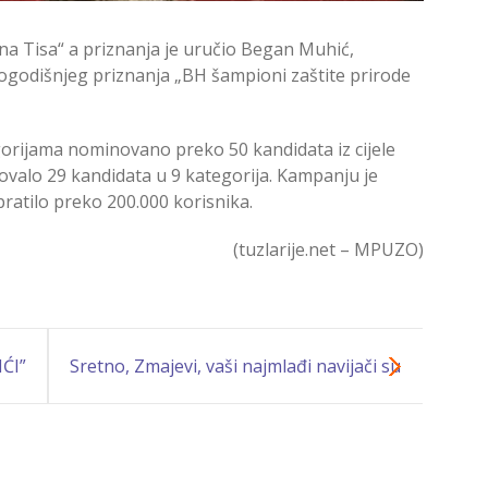
tna Tisa“ a priznanja je uručio Began Muhić,
logodišnjeg priznanja „BH šampioni zaštite prirode
gorijama nominovano preko 50 kandidata iz cijele
vovalo 29 kandidata u 9 kategorija. Kampanju je
ratilo preko 200.000 korisnika.
(tuzlarije.net – MPUZO)
ĆI”
Sretno, Zmajevi, vaši najmlađi navijači su
uz vas