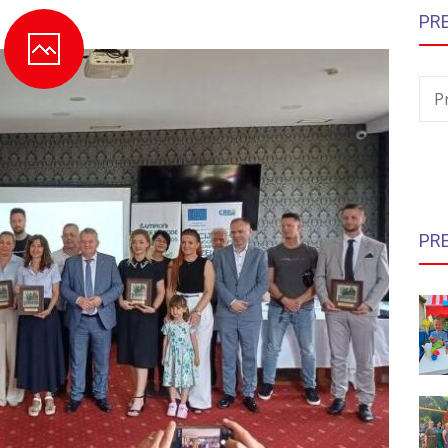
PR
P
PR