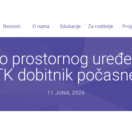
Novosti
O nama
Edukacije
Za roditelje
Proj
o prostornog uređen
TK dobitnik počasn
11 JUNA, 2026