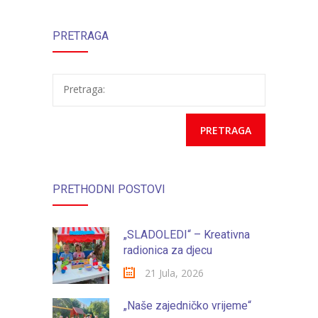
korisnike
vrtićima
-- Konkursi
Edukacije
PRETRAGA
Ustanove
-- Edukacije za roditelje
Pretraga:
-- Edukacije zaposlenika
Za roditelje
-- Jelovnik za djecu
-- Obrasci i zahtjevi
PRETHODNI POSTOVI
-- Obavještenja za roditelje
„SLADOLEDI“ – Kreativna
Projekti
radionica za djecu
Mala škola sporta
21 Jula, 2026
Kontakt
„Naše zajedničko vrijeme“