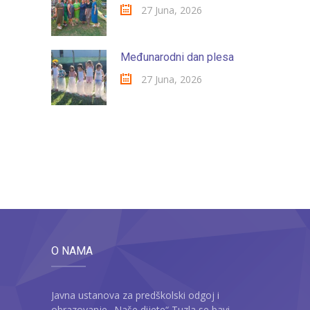
27 Juna, 2026
Međunarodni dan plesa
27 Juna, 2026
O NAMA
Javna ustanova za predškolski odgoj i
obrazovanje „Naše dijete“ Tuzla se bavi