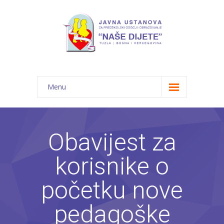
Menu
Početna
Novosti
Obavijest za
O nama
korisnike o
-- JU "Naše dijete"
početku nove
-- Vrtići
pedagoške
---- Bambi