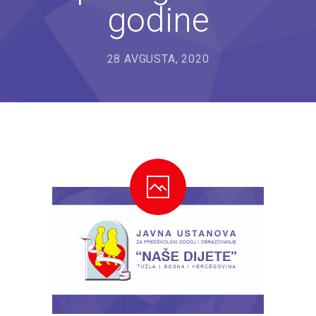
godine
---- Bubamara
---- Ciciban
28 AVGUSTA, 2020
---- Jelenko
---- Kolibri
---- Lastavica
---- Pčelica
---- Poletarac
---- Snjeguljica
---- Sunčica
---- Zeko
---- Zvjezdica