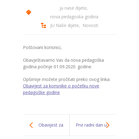
ju nase dijete
,
---- Zvončica
nova pedagoska godina
-- Stručni tim
JU Naše dijete
,
Novosti
-- Galerija
Poštovani korisnici,
-- Dokumenti
Obavještavamo Vas da nova pedagoška
-- COVID-19 Procedure
godina počinje 01.09.2020. godine.
-- Javne nabavke
Opširnije možete pročitati preko ovog linka:
Obavijest za korisnike o početku nove
---- Plan javnih nabavki
pedagoške godine
---- Osnovni elementi ugovora
---- Odluke o izboru i poništenju
Obavijest za
Prvi radni dan u
---- Nabavka usluga iz anexa II dio B