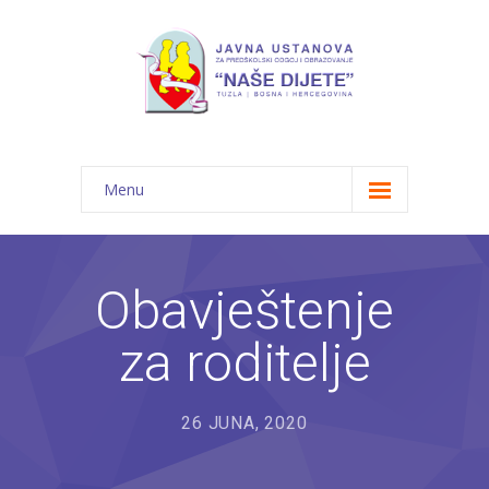
Menu
Početna
Novosti
Obavještenje
O nama
za roditelje
-- JU "Naše dijete"
-- Vrtići
26 JUNA, 2020
---- Bambi