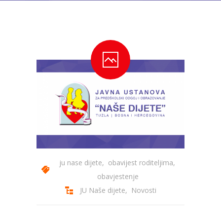
---- Bubamara
---- Ciciban
---- Jelenko
---- Kolibri
---- Lastavica
---- Pčelica
---- Poletarac
---- Snjeguljica
ju nase dijete
,
obavijest roditeljima
,
---- Sunčica
obavjestenje
JU Naše dijete
,
Novosti
---- Zeko
---- Zvjezdica