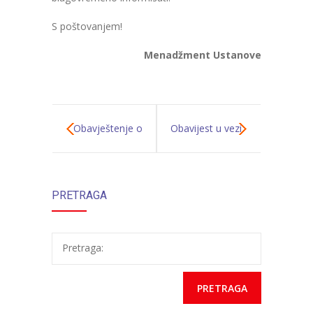
-- Konkursi
S poštovanjem!
Edukacije
Menadžment Ustanove
-- Edukacije za roditelje
-- Edukacije zaposlenika
Za roditelje
Obavještenje o
Obavijest u vezi
-- Jelovnik za djecu
upisu u novu
rada sa
-- Obrasci i zahtjevi
PRETRAGA
pedagošku
korisnicima
-- Obavještenja za roditelje
godinu
Projekti
Pretraga:
Mala škola sporta
Kontakt