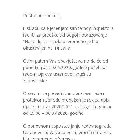
---- Zvončica
Poštovani roditelji,
-- Stručni tim
u skladu sa Rješenjem sanitarnog inspektora
rad JU za predškolski odgoj i obrazovanje
-- Galerija
“Naše dijete” Tuzla privremeno je bio
obustavljen na 14 dana.
-- Dokumenti
Ovim putem Vas obavještavamo da će od
-- COVID-19 Procedure
ponedjeljka, 29.06.2020. godine početi sa
radom Uprava ustanove i vrtići za
-- Javne nabavke
zaposlenike.
---- Plan javnih nabavki
Obzirom na preventivnu obustavu rada u
proteklom periodu produžen je rok za upis
---- Osnovni elementi ugovora
djece u novu 2020/2021. pedagošku godinu
od 29.06 – 06.07.2020. godine.
---- Odluke o izboru i poništenju
O ponovnom uspostavljanju redovnog rada
---- Nabavka usluga iz anexa II dio B
Ustanove i dolasku djece u vrtiće ćemo Vas
blagovremeno informisati.