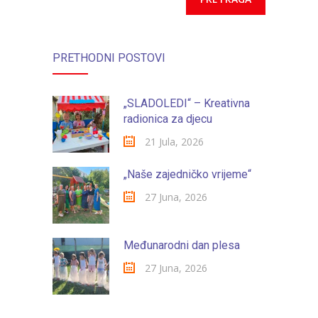
-- Konkursi
Edukacije
PRETHODNI POSTOVI
-- Edukacije za roditelje
-- Edukacije zaposlenika
„SLADOLEDI“ – Kreativna
radionica za djecu
Za roditelje
21 Jula, 2026
-- Jelovnik za djecu
„Naše zajedničko vrijeme“
-- Obrasci i zahtjevi
27 Juna, 2026
-- Obavještenja za roditelje
Projekti
Međunarodni dan plesa
27 Juna, 2026
Mala škola sporta
Kontakt