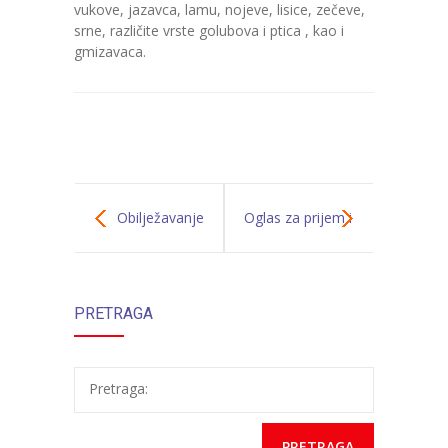
vukove, jazavca, lamu, nojeve, lisice, zečeve,
srne, različite vrste golubova i ptica , kao i
---- Zvončica
gmizavaca.
-- Stručni tim
-- Galerija
-- Dokumenti
-- COVID-19 Procedure
Obilježavanje
Oglas za prijem i
-- Javne nabavke
Dana policije
upis djece za
---- Plan javnih nabavki
PRETRAGA
pedagošku
---- Osnovni elementi ugovora
2018/2019
---- Odluke o izboru i poništenju
Pretraga:
godinu
---- Nabavka usluga iz anexa II dio B