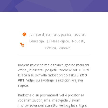
---- Bubamara
---- Ciciban
---- Jelenko
ju nase dijete
,
vrtic pcelica
,
zoo vrt
---- Kolibri
Edukacija
,
JU Naše dijete
,
Novosti
,
---- Lastavica
Pčelica
,
Zabava
---- Pčelica
Krajem mjeseca maja tekuće godine mališani
---- Poletarac
vrtića „Pčelica“su posjetili zoološki vrt u Tuzli.
Djeca nisu skrivala radost pri dolasku u
ZOO
---- Snjeguljica
VRT
. Vidjeli su životinje iz različitih krajeva
svijeta.
---- Sunčica
Radoznalo su posmatarali veliki prostor sa
---- Zeko
vodenim životinjama, medvjeda u svom
improvizovanom staništu, velikog lava, tigra,
---- Zvjezdica