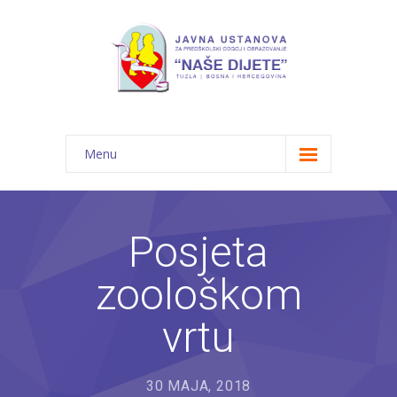
Menu
Početna
Novosti
Posjeta
O nama
zoološkom
-- JU "Naše dijete"
vrtu
-- Vrtići
---- Bambi
30 MAJA, 2018