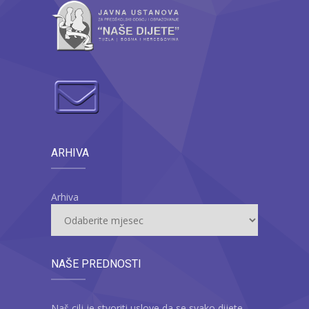
ARHIVA
Arhiva
NAŠE PREDNOSTI
Naš cilj je stvoriti uslove da se svako dijete