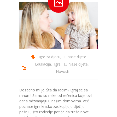
---- Zvončica
-- Stručni tim
-- Galerija
-- Dokumenti
-- COVID-19 Procedure
igre za djecu
,
ju nase dijete
-- Javne nabavke
Edukacija
,
Igre
,
JU Naše dijete
,
Novosti
---- Plan javnih nabavki
---- Osnovni elementi ugovora
Dosadno mi je. Šta da radim? Igraj se sa
mnom! Samo su neke od rečenica koje ovih
---- Odluke o izboru i poništenju
dana odzvanjaju u našim domovima. Već
poznate igre kratko zaokupljuju dječiju
---- Nabavka usluga iz anexa II dio B
pažnju, što roditelje potiče da traže nove