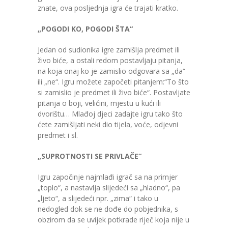
znate, ova posljednja igra će trajati kratko.
„POGODI KO, POGODI ŠTA“
Jedan od sudionika igre zamišlja predmet ili
živo biće, a ostali redom postavljaju pitanja,
na koja onaj ko je zamislio odgovara sa „da“
ili „ne“. Igru možete započeti pitanjem:“To što
si zamislio je predmet ili živo biće“. Postavljate
pitanja o boji, velićini, mjestu u kući ili
dvorištu… Mlađoj djeci zadajte igru tako što
ćete zamišljati neki dio tijela, voće, odjevni
predmet i sl.
„SUPROTNOSTI SE PRIVLAČE“
Igru započinje najmlađi igrač sa na primjer
„toplo“, a nastavlja slijedeći sa „hladno“, pa
„ljeto“, a slijedeći npr. „zima“ i tako u
nedogled dok se ne dođe do pobjednika, s
obzirom da se uvijek potkrade riječ koja nije u