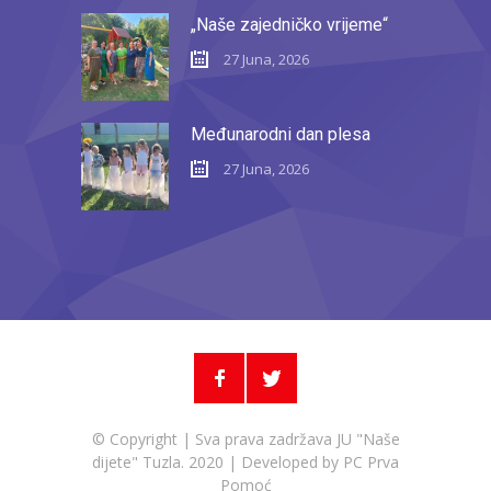
„Naše zajedničko vrijeme“
27 Juna, 2026
Međunarodni dan plesa
27 Juna, 2026
© Copyright | Sva prava zadržava JU "Naše
dijete" Tuzla. 2020 | Developed by
PC Prva
Pomoć