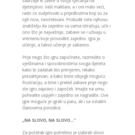
sadržaje ili zavire u svoja sjećanja na
-- Konkursi
djetinjstvo. Vaši mališani, a i oni malo veći,
rado će sudjelovati u prijedlozima koji su za
Edukacije
njih novi, neočekivani. Probudit ćete njihovu
znatiželju da zajedno sa vama istražuju, uče i
-- Edukacije za roditelje
ono što je najvažnije, zabave se i uživaju u
vremenu koje provodite zajedno. Igra je
-- Edukacije zaposlenika
učenje, a takvo učenje je zabavno.
Za roditelje
Prije nego što igru započnete, razmislite o
vještinama i sposobnostima svoga djeteta
-- Jelovnik za djecu
kako bi zadatak bio primjeren, nikako
prezahtjevan, a kako biste izbjegli moguću
-- Obrasci i zahtjevi
frustraciju, a time i prekid zabave prije nego
ste igru zapravo i započeli. Imajte na umu,
-- Obavještenja za roditelje
pohvalite uspjeh i zajedno se nagradite. Ove
igre moguće je igrati u paru, ali i sa ostalim
Projekti
članovima porodice.
Mala škola sporta
„NA SLOVO, NA SLOVO…“
Kontakt
Za početak igre potrebno je izabrati slovo