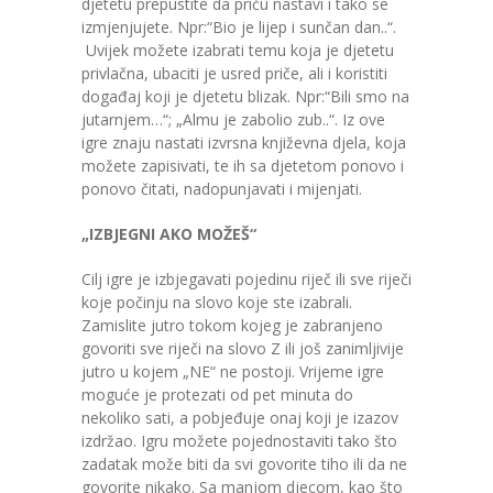
djetetu prepustite da priču nastavi i tako se
izmjenjujete. Npr:“Bio je lijep i sunčan dan..“.
Uvijek možete izabrati temu koja je djetetu
privlačna, ubaciti je usred priče, ali i koristiti
događaj koji je djetetu blizak. Npr:“Bili smo na
jutarnjem…“; „Almu je zabolio zub..“. Iz ove
igre znaju nastati izvrsna književna djela, koja
možete zapisivati, te ih sa djetetom ponovo i
ponovo čitati, nadopunjavati i mijenjati.
„IZBJEGNI AKO MOŽEŠ“
Cilj igre je izbjegavati pojedinu riječ ili sve riječi
koje počinju na slovo koje ste izabrali.
Zamislite jutro tokom kojeg je zabranjeno
govoriti sve riječi na slovo Z ili još zanimljivije
jutro u kojem „NE“ ne postoji. Vrijeme igre
moguće je protezati od pet minuta do
nekoliko sati, a pobjeđuje onaj koji je izazov
izdržao. Igru možete pojednostaviti tako što
zadatak može biti da svi govorite tiho ili da ne
govorite nikako. Sa manjom djecom, kao što