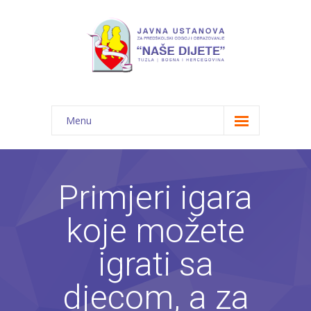
Menu
Početna
Novosti
Primjeri igara
O nama
koje možete
-- JU "Naše dijete"
igrati sa
-- Vrtići
djecom, a za
---- Bambi