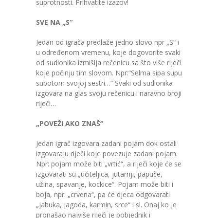
suprotnosti. Prihvatite izazov!
SVE NA „S“
Jedan od igrača predlaže jedno slovo npr „S“ i
u određenom vremenu, koje dogovorite svaki
od sudionika izmišlja rečenicu sa što više riječi
koje počinju tim slovom. Npr:“Selma sipa supu
subotom svojoj sestri…“ Svaki od sudionika
izgovara na glas svoju rečenicu i naravno broji
riječi…
„POVEŽI AKO ZNAŠ“
Jedan igrač izgovara zadani pojam dok ostali
izgovaraju riječi koje povezuje zadani pojam.
Npr: pojam može biti „vrtić“, a riječi koje će se
izgovarati su „učiteljica, jutarnji, papuče,
užina, spavanje, kockice“. Pojam može biti i
boja, npr. „crvena“, pa će djeca odgovarati
„jabuka, jagoda, karmin, srce“ i sl. Onaj ko je
pronašao najviše riječi je pobjednik i