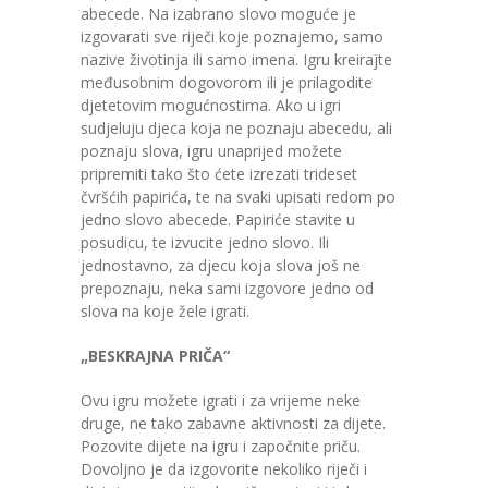
abecede. Na izabrano slovo moguće je
izgovarati sve riječi koje poznajemo, samo
nazive životinja ili samo imena. Igru kreirajte
međusobnim dogovorom ili je prilagodite
djetetovim mogućnostima. Ako u igri
sudjeluju djeca koja ne poznaju abecedu, ali
poznaju slova, igru unaprijed možete
pripremiti tako što ćete izrezati trideset
čvršćih papirića, te na svaki upisati redom po
jedno slovo abecede. Papiriće stavite u
posudicu, te izvucite jedno slovo. Ili
jednostavno, za djecu koja slova još ne
prepoznaju, neka sami izgovore jedno od
slova na koje žele igrati.
„BESKRAJNA PRIČA“
Ovu igru možete igrati i za vrijeme neke
druge, ne tako zabavne aktivnosti za dijete.
Pozovite dijete na igru i započnite priču.
Dovoljno je da izgovorite nekoliko riječi i