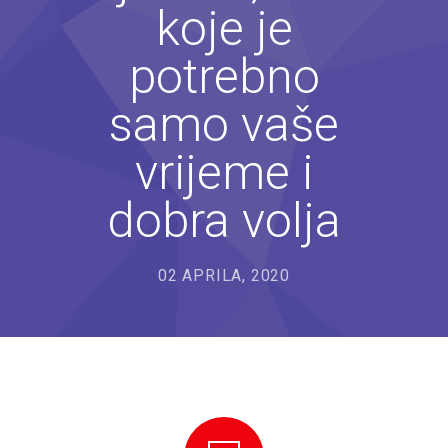
koje je
---- Bubamara
potrebno
---- Ciciban
---- Jelenko
samo vaše
---- Kolibri
vrijeme i
---- Lastavica
dobra volja
---- Pčelica
---- Poletarac
02 APRILA, 2020
---- Snjeguljica
---- Sunčica
---- Zeko
---- Zvjezdica