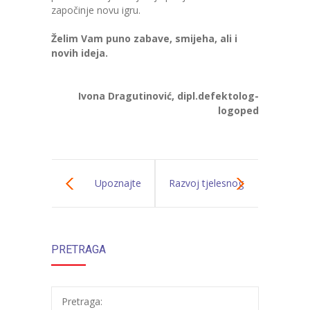
započinje novu igru.
Želim Vam puno zabave, smijeha, ali i
novih ideja.
Ivona Dragutinović, dipl.defektolog-
logoped
Upoznajte
Razvoj tjelesnog
razvojne
i zdravstvenog
PRETRAGA
karakteristike
odgoja u
svoje djece
predškolskom
Pretraga: