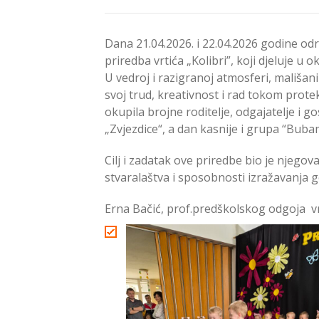
Dana 21.04.2026. i 22.04.2026 godine odr
priredba vrtića „Kolibri”, koji djeluje u o
U vedroj i razigranoj atmosferi, mališa
svoj trud, kreativnost i rad tokom prote
okupila brojne roditelje, odgajatelje i g
„Zvjezdice“, a dan kasnije i grupa “Bubam
Cilj i zadatak ove priredbe bio je njegov
stvaralaštva i sposobnosti izražavanja
Erna Bačić, prof.predškolskog odgoja vr