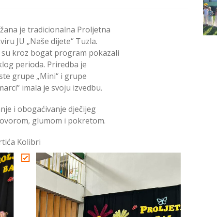
žana je tradicionalna Proljetna
kviru JU „Naše dijete“ Tuzla.
ni su kroz bogat program pokazali
klog perioda. Priredba je
oste grupe „Mini“ i grupe
arci” imala je svoju izvedbu.
anje i obogaćivanje dječijeg
 govorom, glumom i pokretom.
tića Kolibri