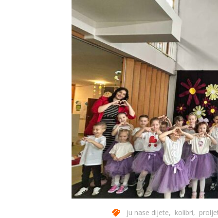
ju nase dijete
,
kolibri
,
prolje