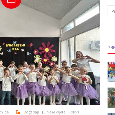
P
PR
tni bal
Događaji
,
JU Naše dijete
,
Kolibri