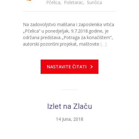
-- Konkursi
Pčelica
,
Poletarac
,
Sunčica
Edukacije
Na zadovoljstvo mališana i zaposlenika vrtića
-- Edukacije za roditelje
„Pčelica“ u ponedjeljak, 9.7.2018.godine, je
održana predstava „Potraga za konačištem“,
-- Edukacije zaposlenika
autorski pozorišni projekat, maštovite
[…]
Za roditelje
NASTAVITE ČITATI
-- Jelovnik za djecu
-- Obrasci i zahtjevi
-- Obavještenja za roditelje
Izlet na Zlaču
Projekti
Mala škola sporta
14 Juna, 2018
Kontakt