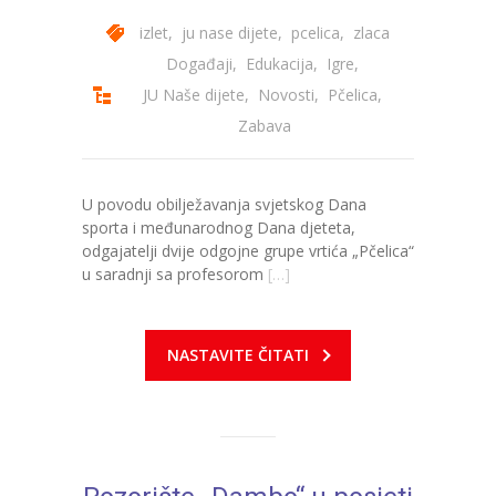
izlet
,
ju nase dijete
,
pcelica
,
zlaca
Događaji
,
Edukacija
,
Igre
,
JU Naše dijete
,
Novosti
,
Pčelica
,
Zabava
U povodu obilježavanja svjetskog Dana
sporta i međunarodnog Dana djeteta,
odgajatelji dvije odgojne grupe vrtića „Pčelica“
u saradnji sa profesorom
[…]
NASTAVITE ČITATI