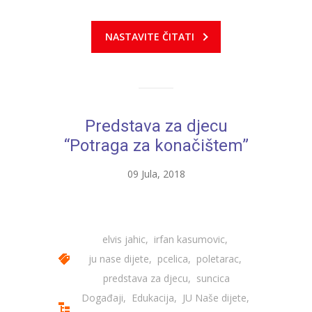
---- Zvončica
NASTAVITE ČITATI
-- Stručni tim
-- Galerija
-- Dokumenti
Predstava za djecu
-- COVID-19 Procedure
“Potraga za konačištem”
-- Javne nabavke
09 Jula, 2018
---- Plan javnih nabavki
---- Osnovni elementi ugovora
elvis jahic
,
irfan kasumovic
,
---- Odluke o izboru i poništenju
ju nase dijete
,
pcelica
,
poletarac
,
predstava za djecu
,
suncica
---- Nabavka usluga iz anexa II dio B
Događaji
,
Edukacija
,
JU Naše dijete
,