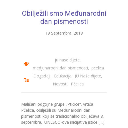
---- Bubamara
Obilježili smo Međunarodni
---- Ciciban
dan pismenosti
---- Jelenko
19 Septembra, 2018
---- Kolibri
---- Lastavica
ju nase dijete
,
---- Pčelica
medjunarodni dan pismenosti
,
pcelica
Događaji
,
Edukacija
,
JU Naše dijete
,
---- Poletarac
Novosti
,
Pčelica
---- Snjeguljica
---- Sunčica
Mališani odgojne grupe „Ptičice“, vrtića
Pčelica, obilježili su Međunarodni dan
---- Zeko
pismenosti koji se tradicionalno obilježava 8.
septembra. UNESCO-ova inicijativa ističe
[…]
---- Zvjezdica