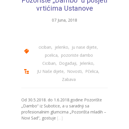
Pozorište „Dambo“ u posjeti
vrtićima Ustanove
07 Juna, 2018
ciciban
,
jelenko
,
ju nase dijete
,
pcelica
,
pozoriste dambo
Ciciban
,
Događaji
,
Jelenko
,
JU Naše dijete
,
Novosti
,
Pčelica
,
Zabava
Od 30.5.2018. do 1.6.2018.godine Pozorište
„Dambo“ iz Subotice, a u saradnji sa
profesionalnim glumcima „Pozorišta mladih –
Novi Sad“, gostuje
[…]