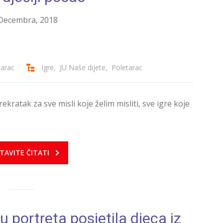
Decembra, 2018
tarac
Igre
,
JU Naše dijete
,
Poletarac
ekratak za sve misli koje želim misliti, sve igre koje
TAVITE ČITATI
 portreta posjetila djeca iz