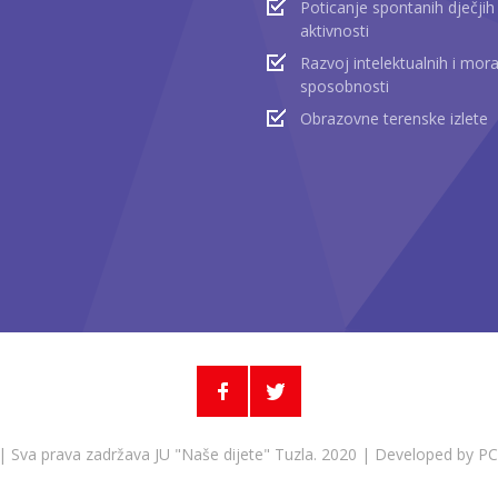
Poticanje spontanih dječjih
aktivnosti
Razvoj intelektualnih i mora
sposobnosti
Obrazovne terenske izlete
| Sva prava zadržava JU "Naše dijete" Tuzla. 2020 | Developed by
PC