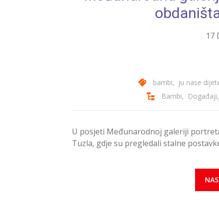
obdaništ
17 
bambi
,
ju nase dijet
Bambi
,
Događaji
U posjeti Međunarodnoj galeriji portreta
Tuzla, gdje su pregledali stalne postav
NAS