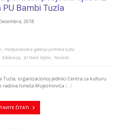
a PU Bambi Tuzla
Decembra, 2018
e
,
medjunarodna galerija portreta tuzla
,
Edukacija
,
JU Naše dijete
,
Novosti
 Tuzla, organizacionoj jedinici Centra za kulturu
ke radova Ismeta Mujezinovića
[…]
TAVITE ČITATI