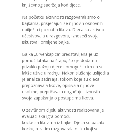
književnog sadržaja kod djece.
---- Zvončica
Na početku aktivnosti razgovarali smo o
-- Stručni tim
bajkama, prisjećajući se njihovih osnovnih
obilježja i poznatih likova. Djeca su aktivno
-- Galerija
učestvovala u razgovoru, iznoseći svoja
iskustva i omiljene bajke.
-- Dokumenti
Bajka „Crvenkapica“ predstavljena je uz
-- COVID-19 Procedure
pomoć lutaka na štapu, što je dodatno
privuklo pažnju djece i omogućilo im da se
-- Javne nabavke
lakše užive u radnju. Nakon slušanja uslijedila
je analiza sadržaja, tokom koje su djeca
---- Plan javnih nabavki
prepoznavala likove, opisivala njihove
osobine, prepričavala događaje i iznosila
---- Osnovni elementi ugovora
svoja zapažanja o postupcima likova.
---- Odluke o izboru i poništenju
U završnom dijelu aktivnosti realizovana je
evaluacijska igra pomoću
---- Nabavka usluga iz anexa II dio B
kocke sa likovima iz bajke. Djeca su bacala
kocku, a zatim razgovarala o liku koji se