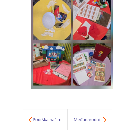
Podrška našim
Međunarodni
Zmajevima Vrtić
dan plesa