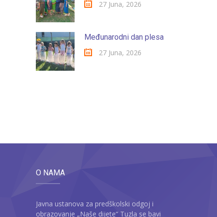
27 Juna, 2026
Međunarodni dan plesa
27 Juna, 2026
O NAMA
Javna ustanova za predškolski odgoj i
obrazovanje „Naše dijete“ Tuzla se bavi