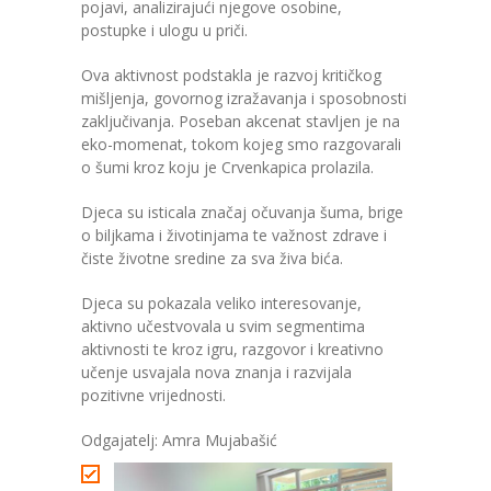
-- Konkursi
pojavi, analizirajući njegove osobine,
postupke i ulogu u priči.
Edukacije
Ova aktivnost podstakla je razvoj kritičkog
mišljenja, govornog izražavanja i sposobnosti
-- Edukacije za roditelje
zaključivanja. Poseban akcenat stavljen je na
eko-momenat, tokom kojeg smo razgovarali
-- Edukacije zaposlenika
o šumi kroz koju je Crvenkapica prolazila.
Za roditelje
Djeca su isticala značaj očuvanja šuma, brige
o biljkama i životinjama te važnost zdrave i
-- Jelovnik za djecu
čiste životne sredine za sva živa bića.
-- Obrasci i zahtjevi
Djeca su pokazala veliko interesovanje,
aktivno učestvovala u svim segmentima
-- Obavještenja za roditelje
aktivnosti te kroz igru, razgovor i kreativno
učenje usvajala nova znanja i razvijala
Projekti
pozitivne vrijednosti.
Mala škola sporta
Odgajatelj: Amra Mujabašić
Kontakt