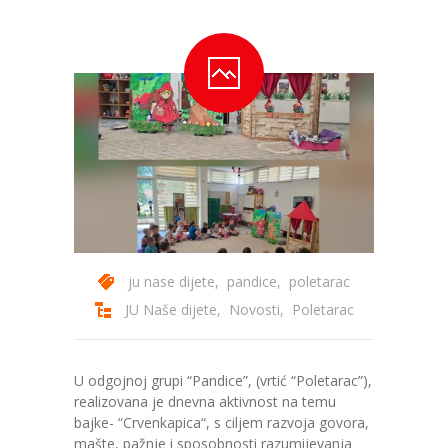
---- Bubamara
---- Ciciban
---- Jelenko
---- Kolibri
---- Lastavica
---- Pčelica
---- Poletarac
ju nase dijete
,
pandice
,
poletarac
JU Naše dijete
,
Novosti
,
Poletarac
---- Snjeguljica
---- Sunčica
U odgojnoj grupi “Pandice”, (vrtić “Poletarac”),
---- Zeko
realizovana je dnevna aktivnost na temu
bajke- “Crvenkapica“, s ciljem razvoja govora,
---- Zvjezdica
mašte, pažnje i sposobnosti razumijevanja