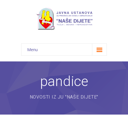
Menu
Početna
Novosti
pandice
O nama
NOVOSTI IZ JU "NAŠE DIJETE"
-- JU "Naše dijete"
-- Vrtići
---- Bambi