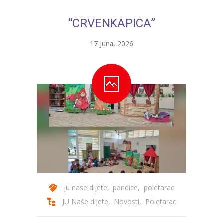
---- Bubamara
“CRVENKAPICA”
---- Ciciban
17 Juna, 2026
---- Jelenko
---- Kolibri
---- Lastavica
---- Pčelica
---- Poletarac
---- Snjeguljica
---- Sunčica
ju nase dijete
,
pandice
,
poletarac
---- Zeko
JU Naše dijete
,
Novosti
,
Poletarac
---- Zvjezdica