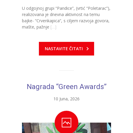
U odgojnoj grupi “Pandice”, (vrtić “Poletarac”),
---- Zvončica
realizovana je dnevna aktivnost na temu
bajke- “Crvenkapica“, s ciljem razvoja govora,
-- Stručni tim
mašte, pažnje
[…]
-- Galerija
-- Dokumenti
NASTAVITE ČITATI
-- COVID-19 Procedure
-- Javne nabavke
---- Plan javnih nabavki
Nagrada “Green Awards”
---- Osnovni elementi ugovora
10 Juna, 2026
---- Odluke o izboru i poništenju
---- Nabavka usluga iz anexa II dio B