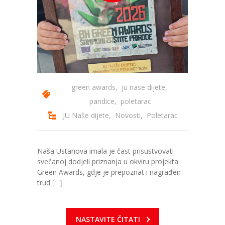
-- Konkursi
Edukacije
-- Edukacije za roditelje
-- Edukacije zaposlenika
green awards
,
ju nase dijete
,
Za roditelje
pandice
,
poletarac
-- Jelovnik za djecu
JU Naše dijete
,
Novosti
,
Poletarac
-- Obrasci i zahtjevi
-- Obavještenja za roditelje
Naša Ustanova imala je čast prisustvovati
svečanoj dodjeli priznanja u okviru projekta
Projekti
Green Awards, gdje je prepoznat i nagrađen
trud
[…]
Mala škola sporta
Kontakt
NASTAVITE ČITATI