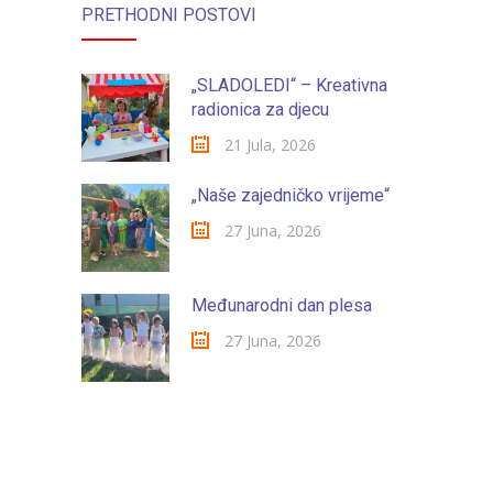
-- Konkursi
PRETHODNI POSTOVI
Edukacije
„SLADOLEDI“ – Kreativna
-- Edukacije za roditelje
radionica za djecu
-- Edukacije zaposlenika
21 Jula, 2026
Za roditelje
„Naše zajedničko vrijeme“
27 Juna, 2026
-- Jelovnik za djecu
-- Obrasci i zahtjevi
Međunarodni dan plesa
-- Obavještenja za roditelje
27 Juna, 2026
Projekti
Mala škola sporta
Kontakt