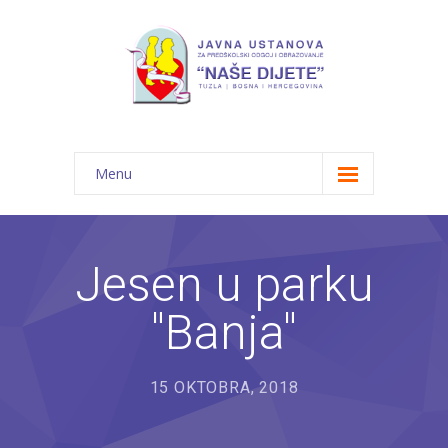
Menu
Početna
Novosti
Jesen u parku
O nama
"Banja"
-- JU "Naše dijete"
-- Vrtići
15 OKTOBRA, 2018
---- Bambi