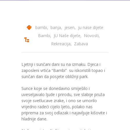
---- Bubamara
---- Ciciban
bambi
,
banja
,
jesen
,
ju nase dijete
---- Jelenko
Bambi
,
JU Naše dijete
,
Novosti
,
---- Kolibri
Rekreacija
,
Zabava
---- Lastavica
Ljetnji i sunčani dani su na izmaku. Djeca i
---- Pčelica
zaposleni vrtića “Bambi” su iskoristili topao i
sunčan dan da posjete obližnji park.
---- Poletarac
Sunce koje se donedavno smiješilo i
---- Snjeguljica
uveseljavalo ljude i prirodu, sve slabije pruža
svoje svetlucave zrake, i ono se umorilo
---- Sunčica
vrijedno radeći cijelo ljeto, polako nas
priprema za svoj odlazak i najavljuje kišovite i
---- Zeko
hladnije dane.
---- Zvjezdica