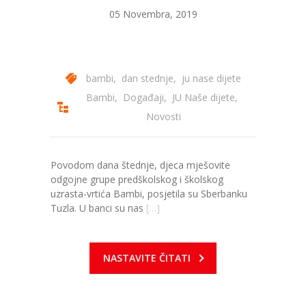
05 Novembra, 2019
bambi
,
dan stednje
,
ju nase dijete
Bambi
,
Događaji
,
JU Naše dijete
,
Novosti
Povodom dana štednje, djeca mješovite
odgojne grupe predškolskog i školskog
uzrasta-vrtića Bambi, posjetila su Sberbanku
Tuzla. U banci su nas
[…]
NASTAVITE ČITATI