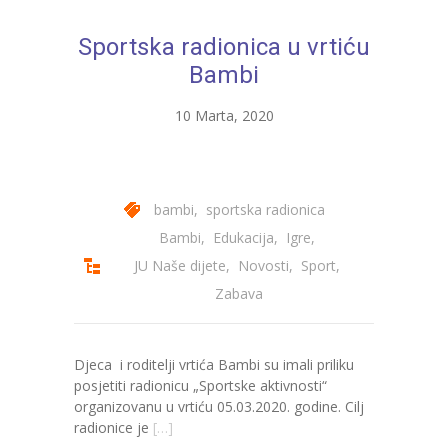
---- Bubamara
Sportska radionica u vrtiću
---- Ciciban
Bambi
---- Jelenko
10 Marta, 2020
---- Kolibri
---- Lastavica
bambi
,
sportska radionica
---- Pčelica
Bambi
,
Edukacija
,
Igre
,
JU Naše dijete
,
Novosti
,
Sport
,
---- Poletarac
Zabava
---- Snjeguljica
---- Sunčica
Djeca i roditelji vrtića Bambi su imali priliku
posjetiti radionicu „Sportske aktivnosti“
---- Zeko
organizovanu u vrtiću 05.03.2020. godine. Cilj
radionice je
[…]
---- Zvjezdica