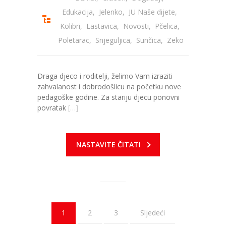
Edukacija
,
Jelenko
,
JU Naše dijete
,
Kolibri
,
Lastavica
,
Novosti
,
Pčelica
,
Poletarac
,
Snjeguljica
,
Sunčica
,
Zeko
Draga djeco i roditelji, želimo Vam izraziti
zahvalanost i dobrodošlicu na početku nove
pedagoške godine. Za stariju djecu ponovni
povratak
[…]
NASTAVITE ČITATI
1
2
3
Sljedeći