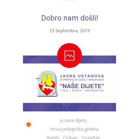
Dobro nam došli!
23 Septembra, 2019
ju nase dijete
,
nova pedagoska godina
Bambi
,
Ciciban
,
Događaji
,