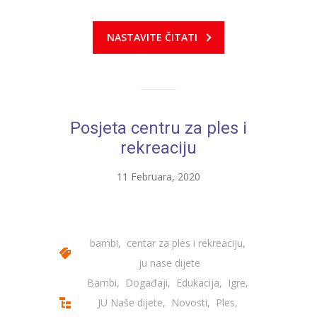
---- Zvončica
NASTAVITE ČITATI
-- Stručni tim
-- Galerija
-- Dokumenti
Posjeta centru za ples i
-- COVID-19 Procedure
rekreaciju
-- Javne nabavke
11 Februara, 2020
---- Plan javnih nabavki
---- Osnovni elementi ugovora
bambi
,
centar za ples i rekreaciju
,
---- Odluke o izboru i poništenju
ju nase dijete
Bambi
,
Događaji
,
Edukacija
,
Igre
,
---- Nabavka usluga iz anexa II dio B
JU Naše dijete
,
Novosti
,
Ples
,