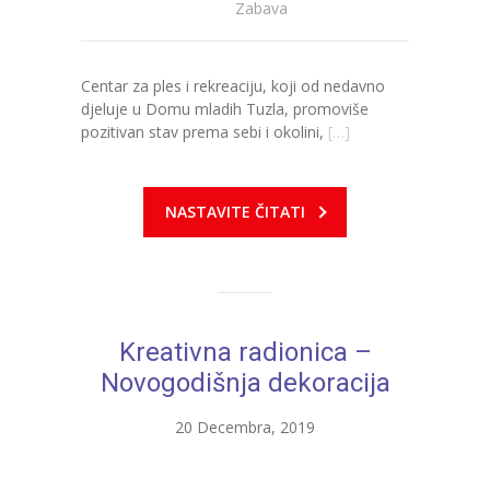
-- Konkursi
Zabava
Edukacije
Centar za ples i rekreaciju, koji od nedavno
-- Edukacije za roditelje
djeluje u Domu mladih Tuzla, promoviše
pozitivan stav prema sebi i okolini,
[…]
-- Edukacije zaposlenika
Za roditelje
NASTAVITE ČITATI
-- Jelovnik za djecu
-- Obrasci i zahtjevi
-- Obavještenja za roditelje
Kreativna radionica –
Projekti
Novogodišnja dekoracija
Mala škola sporta
20 Decembra, 2019
Kontakt