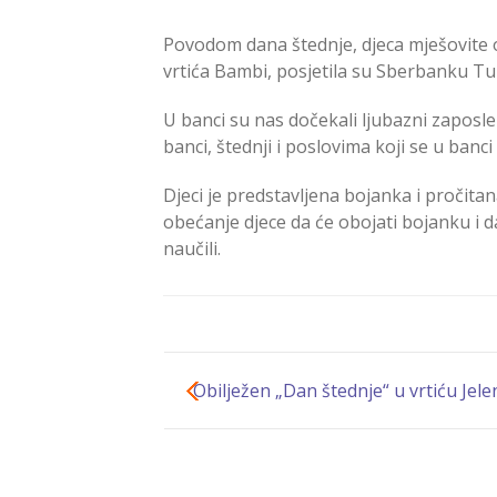
Povodom dana štednje, djeca mješovite 
vrtića Bambi, posjetila su Sberbanku Tu
U banci su nas dočekali ljubazni zaposlen
banci, štednji i poslovima koji se u banci
Djeci je predstavljena bojanka i pročitan
obećanje djece da će obojati bojanku i da
naučili.
Obilježen „Dan štednje“ u vrtiću Jel