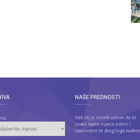
HIVA
NAŠE PREDNOSTI
iva
Naš cilj je stvoriti uslove da se
svako dijete osjeća sretno i
zadovoljno te zbog toga nudim