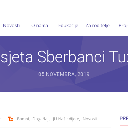
Novosti
O nama
Edukacije
Za roditelje
Proj
sjeta Sberbanci Tu
05 NOVEMBRA, 2019
PR
e
Bambi
,
Događaji
,
JU Naše dijete
,
Novosti