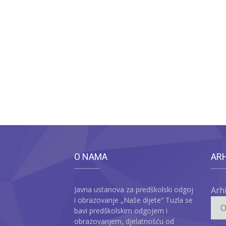
O NAMA
AR
Javna ustanova za predškolski odgoj
Arh
i obrazovanje „Naše dijete“ Tuzla se
bavi predškolskim odgojem i
obrazovanjem, djelatnošću od