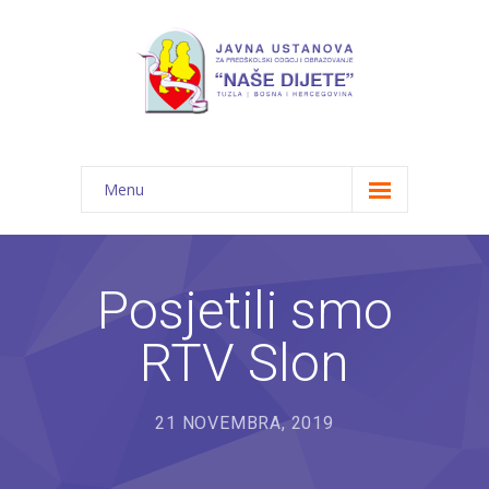
Menu
Početna
Novosti
Posjetili smo
O nama
RTV Slon
-- JU "Naše dijete"
-- Vrtići
21 NOVEMBRA, 2019
---- Bambi