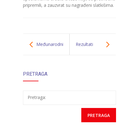
pripremili, a zauzvrat su nagrađeni slatkišima.
---- Zvončica
-- Stručni tim
-- Galerija
Međunarodni
Rezultati
-- Dokumenti
dan djeteta
podrške Fonda
-- COVID-19 Procedure
PRETRAGA
Volim Tuzlu
-- Javne nabavke
---- Plan javnih nabavki
Pretraga:
---- Osnovni elementi ugovora
---- Odluke o izboru i poništenju
---- Nabavka usluga iz anexa II dio B