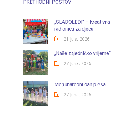
-- Konkursi
PRETHODNI POSTOVI
Edukacije
„SLADOLEDI“ – Kreativna
-- Edukacije za roditelje
radionica za djecu
21 Jula, 2026
-- Edukacije zaposlenika
„Naše zajedničko vrijeme“
Za roditelje
27 Juna, 2026
-- Jelovnik za djecu
-- Obrasci i zahtjevi
Međunarodni dan plesa
-- Obavještenja za roditelje
27 Juna, 2026
Projekti
Mala škola sporta
Kontakt