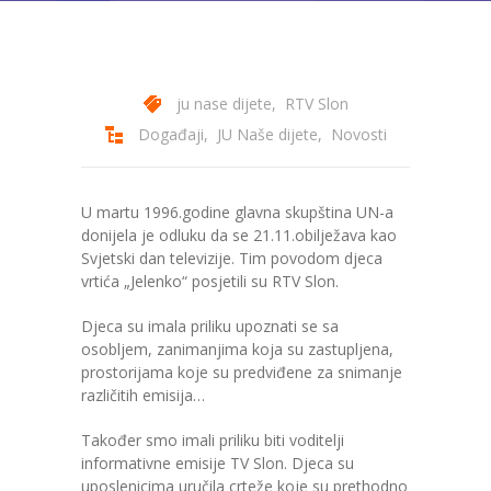
---- Bubamara
---- Ciciban
ju nase dijete
,
RTV Slon
---- Jelenko
Događaji
,
JU Naše dijete
,
Novosti
---- Kolibri
---- Lastavica
U martu 1996.godine glavna skupština UN-a
donijela je odluku da se 21.11.obilježava kao
---- Pčelica
Svjetski dan televizije. Tim povodom djeca
vrtića „Jelenko“ posjetili su RTV Slon.
---- Poletarac
Djeca su imala priliku upoznati se sa
---- Snjeguljica
osobljem, zanimanjima koja su zastupljena,
prostorijama koje su predviđene za snimanje
---- Sunčica
različitih emisija…
---- Zeko
Također smo imali priliku biti voditelji
informativne emisije TV Slon. Djeca su
---- Zvjezdica
uposlenicima uručila crteže koje su prethodno