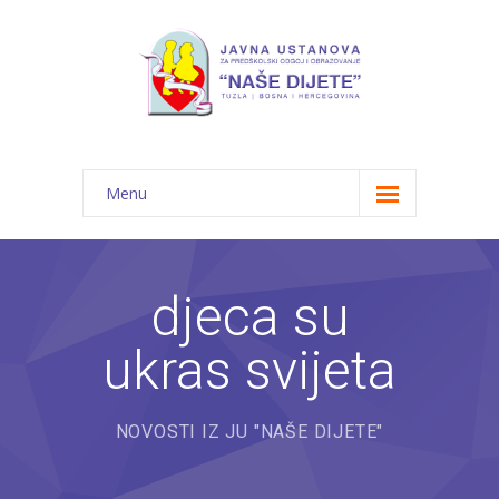
Menu
Početna
Novosti
djeca su
O nama
ukras svijeta
-- JU "Naše dijete"
-- Vrtići
NOVOSTI IZ JU "NAŠE DIJETE"
---- Bambi