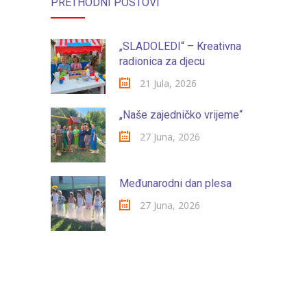
PRETHODNI POSTOVI
-- Konkursi
Edukacije
„SLADOLEDI“ – Kreativna
-- Edukacije za roditelje
radionica za djecu
21 Jula, 2026
-- Edukacije zaposlenika
„Naše zajedničko vrijeme“
Za roditelje
27 Juna, 2026
-- Jelovnik za djecu
-- Obrasci i zahtjevi
Međunarodni dan plesa
-- Obavještenja za roditelje
27 Juna, 2026
Projekti
Mala škola sporta
Kontakt