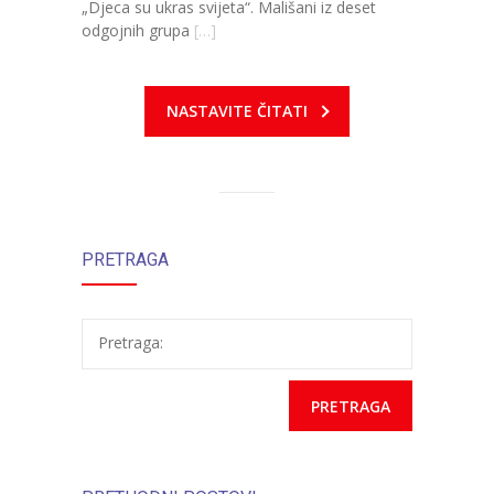
„Djeca su ukras svijeta“. Mališani iz deset
odgojnih grupa
[…]
---- Zvončica
-- Stručni tim
NASTAVITE ČITATI
-- Galerija
-- Dokumenti
-- COVID-19 Procedure
PRETRAGA
-- Javne nabavke
---- Plan javnih nabavki
Pretraga:
---- Osnovni elementi ugovora
---- Odluke o izboru i poništenju
---- Nabavka usluga iz anexa II dio B