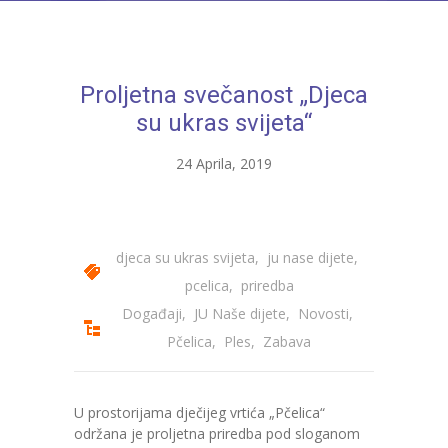
---- Bubamara
---- Ciciban
Proljetna svečanost „Djeca
---- Jelenko
su ukras svijeta“
---- Kolibri
24 Aprila, 2019
---- Lastavica
---- Pčelica
djeca su ukras svijeta
,
ju nase dijete
,
---- Poletarac
pcelica
,
priredba
---- Snjeguljica
Događaji
,
JU Naše dijete
,
Novosti
,
Pčelica
,
Ples
,
Zabava
---- Sunčica
---- Zeko
U prostorijama dječijeg vrtića „Pčelica“
održana je proljetna priredba pod sloganom
---- Zvjezdica