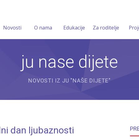
Novosti
O nama
Edukacije
Za roditelje
Proj
ju nase dijete
NOVOSTI IZ JU "NAŠE DIJETE"
i dan ljubaznosti
PR