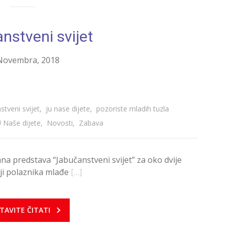
nstveni svijet
Novembra, 2018
stveni svijet
,
ju nase dijete
,
pozoriste mladih tuzla
U Naše dijete
,
Novosti
,
Zabava
na predstava “Jabučanstveni svijet” za oko dvije
ji polaznika mlađe
[…]
TAVITE ČITATI