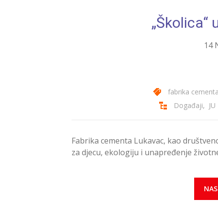
„Školica“ 
14 
fabrika cementa
Događaji
,
JU
Fabrika cementa Lukavac, kao društven
za djecu, ekologiju i unapređenje životn
NAS