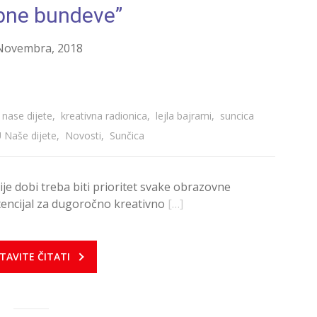
bne bundeve”
Novembra, 2018
 nase dijete
,
kreativna radionica
,
lejla bajrami
,
suncica
U Naše dijete
,
Novosti
,
Sunčica
ije dobi treba biti prioritet svake obrazovne
potencijal za dugoročno kreativno
[…]
TAVITE ČITATI