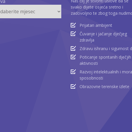
iva
Naš cilj je stvoriti uslove da se
svako dijete osjeća sretno i
zadovoljno te zbog toga nudim
Prijatan ambijent
Čuvanje i jačanje dječjeg
zdravlja
Zdravu ishranu i sigurnost 
Poticanje spontanih dječjih
aktivnosti
Razvoj intelektualnih i mora
sposobnosti
Obrazovne terenske izlete