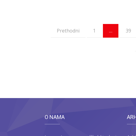
Prethodni
1
…
39
O NAMA
AR