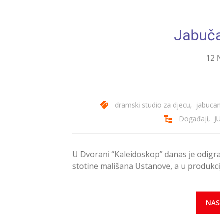
Jabuča
12 
dramski studio za djecu
,
jabucan
Događaji
,
J
U Dvorani “Kaleidoskop” danas je odigra
stotine mališana Ustanove, a u produkci
NAS