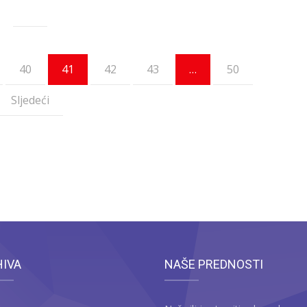
40
41
42
43
…
50
Sljedeći
HIVA
NAŠE PREDNOSTI