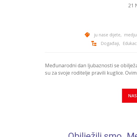
21 
ju nase dijete
,
medjun
Događaji
,
Edukaci
Međunarodni dan ljubaznosti se obiljež
su za svoje roditelje pravili kuglice. Ov
NAS
Obilježili smo „