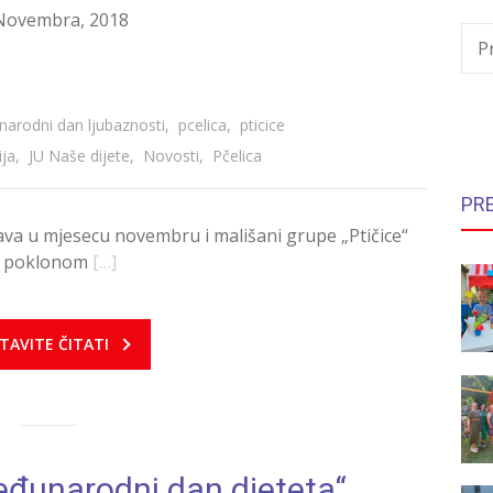
Novembra, 2018
P
arodni dan ljubaznosti
,
pcelica
,
pticice
ja
,
JU Naše dijete
,
Novosti
,
Pčelica
PR
ava u mjesecu novembru i mališani grupe „Ptičice“
im poklonom
[…]
TAVITE ČITATI
Međunarodni dan djeteta“