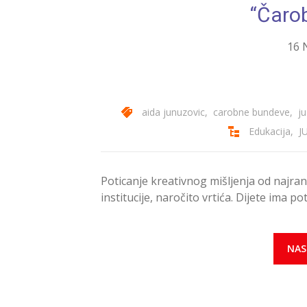
“Čaro
16 
aida junuzovic
,
carobne bundeve
,
ju
Edukacija
,
J
Poticanje kreativnog mišljenja od najran
institucije, naročito vrtića. Dijete ima 
NAS