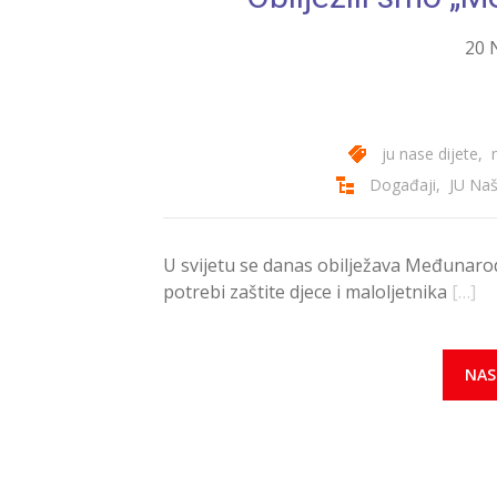
20 
ju nase dijete
,
Događaji
,
JU Naš
U svijetu se danas obilježava Međunarodni
potrebi zaštite djece i maloljetnika
[…]
NAS