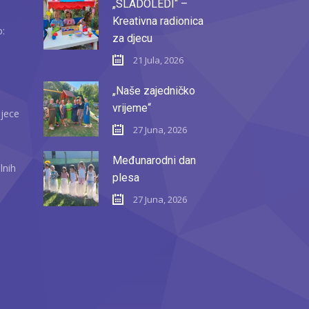
„SLADOLEDI“ –
Kreativna radionica
o:
za djecu
21 Jula, 2026
„Naše zajedničko
vrijeme“
djece
27 Juna, 2026
Međunarodni dan
lnih
plesa
27 Juna, 2026