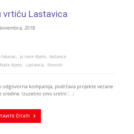
u vrtiću Lastavica
Novembra, 2018
 lukavac
,
ju nase dijete
,
lastavica
 Naše dijete
,
Lastavica
,
Novosti
o odgovorna kompanija, podržava projekte vezane
e sredine. Izuzetno smo sretni
[…]
TAVITE ČITATI