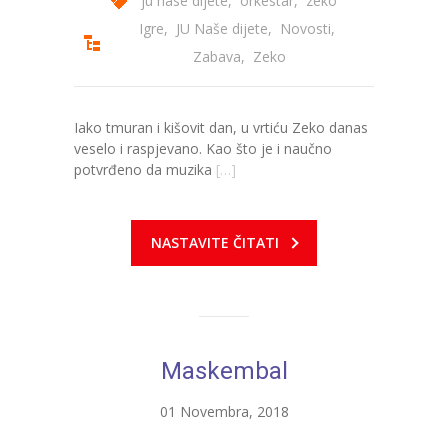
ju nase dijete
,
orkestar
,
zeko
Igre
,
JU Naše dijete
,
Novosti
,
Zabava
,
Zeko
Iako tmuran i kišovit dan, u vrtiću Zeko danas
veselo i raspjevano. Kao što je i naučno
potvrđeno da muzika
[…]
NASTAVITE ČITATI
Maskembal
01 Novembra, 2018