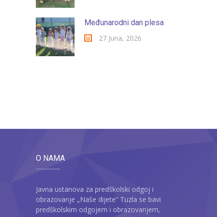
Međunarodni dan plesa
27 Juna, 2026
O NAMA
Javna ustanova za predškolski odgoj i
obrazovanje „Naše dijete“ Tuzla se bavi
predškolskim odgojem i obrazovanjem,