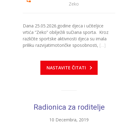
Zeko
---- Zvončica
-- Stručni tim
Dana 25.05.2026.godine djeca i učiteljice
vrtića “Zeko” obilježili suDana sporta. Kroz
-- Galerija
različite sportske aktivnosti djeca su imala
priliku razvijatimotoričke sposobnosti,
[…]
-- Dokumenti
-- COVID-19 Procedure
NASTAVITE ČITATI
-- Javne nabavke
---- Plan javnih nabavki
---- Osnovni elementi ugovora
Radionica za roditelje
---- Odluke o izboru i poništenju
10 Decembra, 2019
---- Nabavka usluga iz anexa II dio B