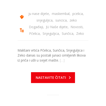
ju nase dijete
,
maskembal
,
pcelica
,
snjeguljica
,
suncica
,
zeko
Događaji
,
JU Naše dijete
,
Novosti
,
Pčelica
,
Snjeguljica
,
Sunčica
,
Zeko
Mališani vrtića Pčelica, Sunčica, Snjeguljica i
Zeko danas su postali junaci omiljenih likova
iz priča i ušli u svijet mašte.
[…]
NASTAVITE ČITATI