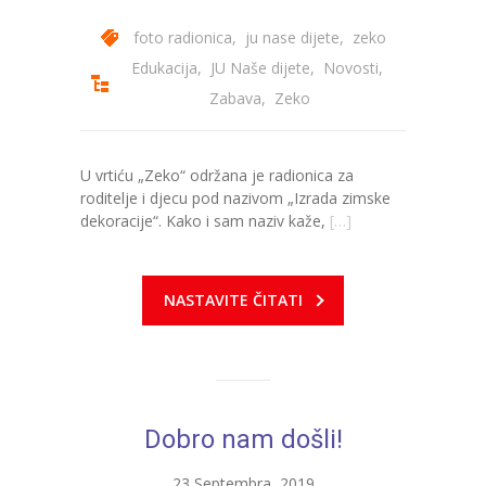
-- Konkursi
foto radionica
,
ju nase dijete
,
zeko
Edukacije
Edukacija
,
JU Naše dijete
,
Novosti
,
-- Edukacije za roditelje
Zabava
,
Zeko
-- Edukacije zaposlenika
U vrtiću „Zeko“ održana je radionica za
Za roditelje
roditelje i djecu pod nazivom „Izrada zimske
dekoracije“. Kako i sam naziv kaže,
[…]
-- Jelovnik za djecu
-- Obrasci i zahtjevi
NASTAVITE ČITATI
-- Obavještenja za roditelje
Projekti
Mala škola sporta
Dobro nam došli!
Kontakt
23 Septembra, 2019