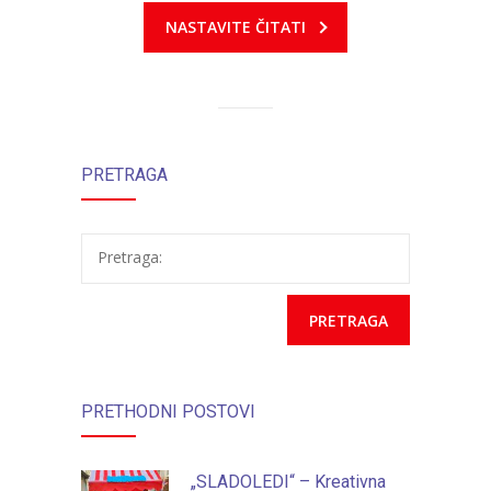
NASTAVITE ČITATI
---- Zvončica
-- Stručni tim
-- Galerija
PRETRAGA
-- Dokumenti
-- COVID-19 Procedure
Pretraga:
-- Javne nabavke
---- Plan javnih nabavki
---- Osnovni elementi ugovora
---- Odluke o izboru i poništenju
PRETHODNI POSTOVI
---- Nabavka usluga iz anexa II dio B
„SLADOLEDI“ – Kreativna