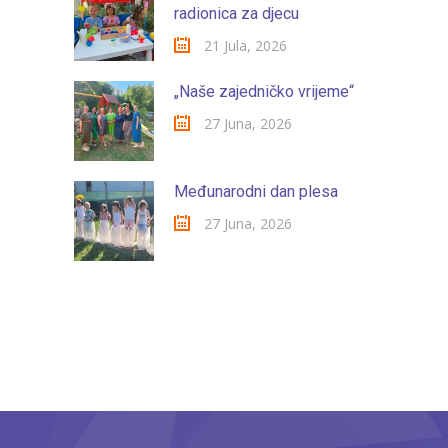
-- Konkursi
radionica za djecu
21 Jula, 2026
Edukacije
-- Edukacije za roditelje
„Naše zajedničko vrijeme“
27 Juna, 2026
-- Edukacije zaposlenika
Za roditelje
Međunarodni dan plesa
-- Jelovnik za djecu
27 Juna, 2026
-- Obrasci i zahtjevi
-- Obavještenja za roditelje
Projekti
Mala škola sporta
Kontakt