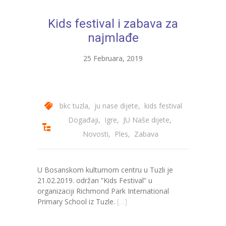
---- Bubamara
Kids festival i zabava za
---- Ciciban
najmlađe
---- Jelenko
25 Februara, 2019
---- Kolibri
---- Lastavica
bkc tuzla
,
ju nase dijete
,
kids festival
---- Pčelica
Događaji
,
Igre
,
JU Naše dijete
,
Novosti
,
Ples
,
Zabava
---- Poletarac
---- Snjeguljica
U Bosanskom kulturnom centru u Tuzli je
---- Sunčica
21.02.2019. održan ”Kids Festival” u
organizaciji Richmond Park International
---- Zeko
Primary School iz Tuzle.
[…]
---- Zvjezdica