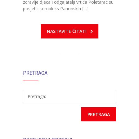
zdravlje djeca i odgajatelji vrtića Poletarac su
posjetili kompleks Panonskih
[…]
---- Zvončica
-- Stručni tim
NASTAVITE ČITATI
-- Galerija
-- Dokumenti
-- COVID-19 Procedure
PRETRAGA
-- Javne nabavke
---- Plan javnih nabavki
Pretraga:
---- Osnovni elementi ugovora
---- Odluke o izboru i poništenju
---- Nabavka usluga iz anexa II dio B