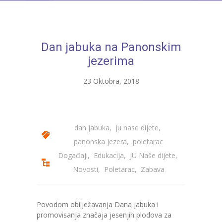
---- Bubamara
---- Ciciban
Dan jabuka na Panonskim
---- Jelenko
jezerima
---- Kolibri
23 Oktobra, 2018
---- Lastavica
---- Pčelica
dan jabuka
,
ju nase dijete
,
---- Poletarac
panonska jezera
,
poletarac
---- Snjeguljica
Događaji
,
Edukacija
,
JU Naše dijete
,
Novosti
,
Poletarac
,
Zabava
---- Sunčica
---- Zeko
Povodom obilježavanja Dana jabuka i
promovisanja značaja jesenjih plodova za
---- Zvjezdica