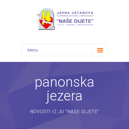
Menu
Početna
Novosti
panonska
O nama
jezera
-- JU "Naše dijete"
-- Vrtići
NOVOSTI IZ JU "NAŠE DIJETE"
---- Bambi