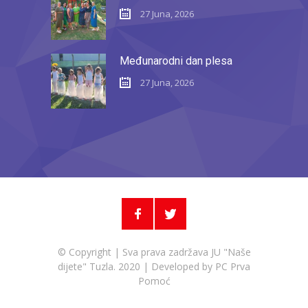
27 Juna, 2026
Međunarodni dan plesa
27 Juna, 2026
© Copyright | Sva prava zadržava JU "Naše
dijete" Tuzla. 2020 | Developed by
PC Prva
Pomoć