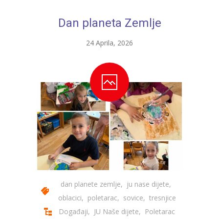
---- Bubamara
Dan planeta Zemlje
---- Ciciban
24 Aprila, 2026
---- Jelenko
---- Kolibri
---- Lastavica
---- Pčelica
---- Poletarac
---- Snjeguljica
---- Sunčica
dan planete zemlje
,
ju nase dijete
,
---- Zeko
oblacici
,
poletarac
,
sovice
,
tresnjice
Događaji
,
JU Naše dijete
,
Poletarac
---- Zvjezdica