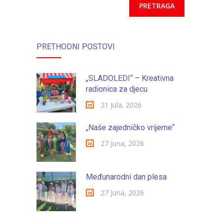
-- Konkursi
Edukacije
-- Edukacije za roditelje
PRETHODNI POSTOVI
-- Edukacije zaposlenika
„SLADOLEDI“ – Kreativna
Za roditelje
radionica za djecu
21 Jula, 2026
-- Jelovnik za djecu
-- Obrasci i zahtjevi
„Naše zajedničko vrijeme“
27 Juna, 2026
-- Obavještenja za roditelje
Projekti
Međunarodni dan plesa
Mala škola sporta
27 Juna, 2026
Kontakt