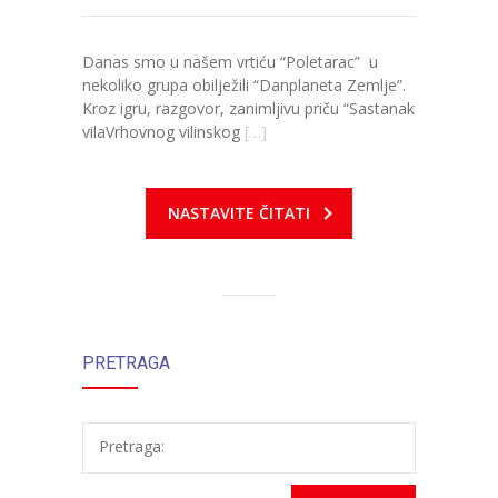
---- Zvončica
Danas smo u našem vrtiću “Poletarac” u
-- Stručni tim
nekoliko grupa obilježili “Danplaneta Zemlje”.
Kroz igru, razgovor, zanimljivu priču “Sastanak
-- Galerija
vilaVrhovnog vilinskog
[…]
-- Dokumenti
NASTAVITE ČITATI
-- COVID-19 Procedure
-- Javne nabavke
---- Plan javnih nabavki
PRETRAGA
---- Osnovni elementi ugovora
---- Odluke o izboru i poništenju
Pretraga:
---- Nabavka usluga iz anexa II dio B