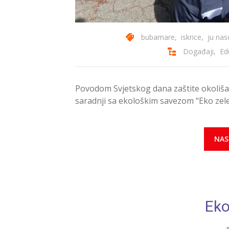
bubamare
,
iskrice
,
ju nas
Događaji
,
Ed
Povodom Svjetskog dana zaštite okoliša 
saradnji sa ekološkim savezom “Eko zel
NAS
Eko