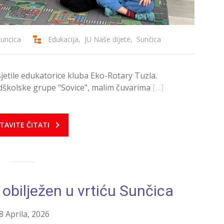
suncica
Edukacija
,
JU Naše dijete
,
Sunčica
sjetile edukatorice kluba Eko-Rotary Tuzla.
dškolske grupe “Sovice”, malim čuvarima
[…]
TAVITE ČITATI
obilježen u vrtiću Sunčica
8 Aprila, 2026