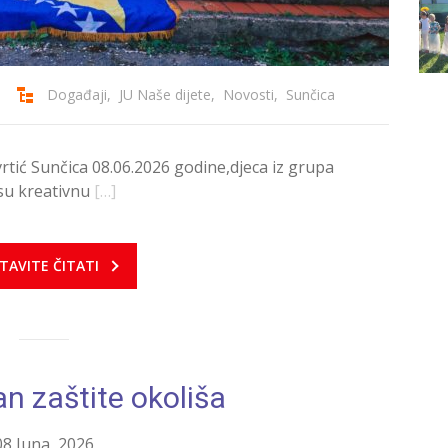
Događaji
,
JU Naše dijete
,
Novosti
,
Sunčica
vrtić Sunčica 08.06.2026 godine,djeca iz grupa
 su kreativnu
[…]
TAVITE ČITATI
an zaštite okoliša
08 Juna, 2026