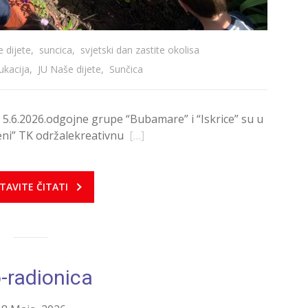
e dijete
,
suncica
,
svjetski dan zastite okolisa
ukacija
,
JU Naše dijete
,
Sunčica
5.6.2026.odgojne grupe “Bubamare” i “Iskrice” su u
eni” TK održalekreativnu
[…]
TAVITE ČITATI
-radionica