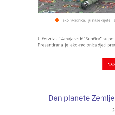
eko radionica
,
ju nase dijete
,
U četvrtak 14.maja vrtić “Sunčica” su po
Prezentirana je eko-radionica djeci pre
NAS
Dan planete Zemlje 
2