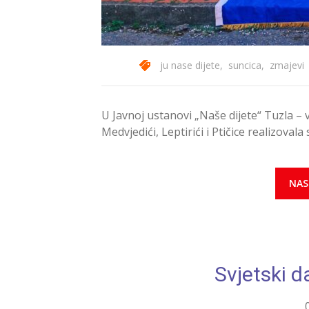
ju nase dijete
,
suncica
,
zmajevi
U Javnoj ustanovi „Naše dijete“ Tuzla – 
Medvjedići, Leptirići i Ptičice realizovala
NAS
Svjetski d