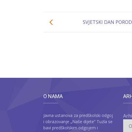
SVJETSKI DAN POROD
O NAMA
AR
Javna ustanova za predškolski odgoj
Arh
i obrazovanje „Naše dijete“ Tuzla se
bavi predškolskim odgojem i