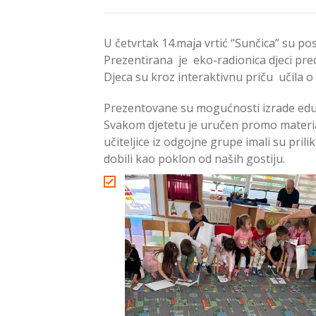
U četvrtak 14.maja vrtić “Sunčica” su po
Prezentirana je eko-radionica djeci pre
Djeca su kroz interaktivnu priču učila o z
Prezentovane su mogućnosti izrade eduka
Svakom djetetu je uručen promo material
učiteljice iz odgojne grupe imali su pril
dobili kao poklon od naših gostiju.