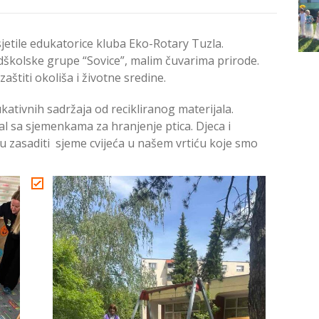
sjetile edukatorice kluba Eko-Rotary Tuzla.
dškolske grupe “Sovice”, malim čuvarima prirode.
aštiti okoliša i životne sredine.
tivnih sadržaja od recikliranog materijala.
 sa sjemenkama za hranjenje ptica. Djeca i
iku zasaditi sjeme cvijeća u našem vrtiću koje smo