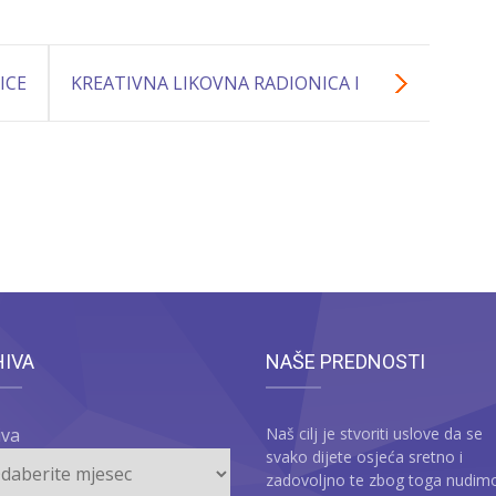
ICE
KREATIVNA LIKOVNA RADIONICA I
IZLOŽBA POVODOM MEĐUNARODNOG
DANA PORODICE
HIVA
NAŠE PREDNOSTI
iva
Naš cilj je stvoriti uslove da se
svako dijete osjeća sretno i
zadovoljno te zbog toga nudim