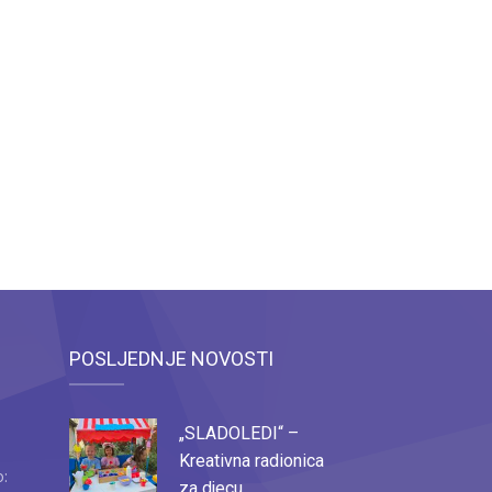
POSLJEDNJE NOVOSTI
„SLADOLEDI“ –
Kreativna radionica
o:
za djecu