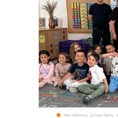
eko radionica
,
ju nase dijete
,