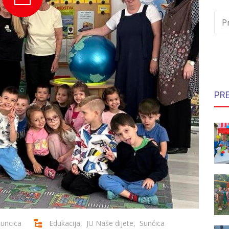
P
PR
suncica
Edukacija
,
JU Naše dijete
,
Sunčica