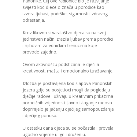
Panonike. Cilj ove radionice bio je razvijanje
-- Konkursi
svijesti kod djece o značaju porodice kao
izvora ljubavi, podrške, sigurnosti i zdravog
Edukacije
odrastanja.
-- Edukacije za roditelje
Kroz likovno stvaralaštvo djeca su na svoj
jedinstven način izrazila ljubav prema porodici
-- Edukacije zaposlenika
i njihovim zajedničkim trenucima koje
provode zajedno.
Za roditelje
Ovom aktivnošću podsticana je dječija
-- Jelovnik za djecu
kreativnost, mašta i emocionalno izražavanje.
-- Obrasci i zahtjevi
Izložba je postavljena kod slapova Panonskih
jezera gdje su posjetioci mogli da pogledaju
-- Obavještenja za roditelje
dječije radove i uživaju u kreativnim prikazima
porodičnih vrijednosti. Javno izlaganje radova
Projekti
doprinijelo je jačanju dječijeg samopouzdanja
i dječijeg ponosa.
Mala škola sporta
U ostatku dana djeca su se počastila i provela
Kontakt
ugodno vrijeme u igri i druženju.