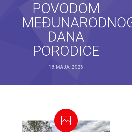
POVODOM
---- Bubamara
MEĐUNARODNO
---- Ciciban
---- Jelenko
DANA
---- Kolibri
PORODICE
---- Lastavica
18 MAJA, 2026
---- Pčelica
---- Poletarac
---- Snjeguljica
---- Sunčica
---- Zeko
---- Zvjezdica