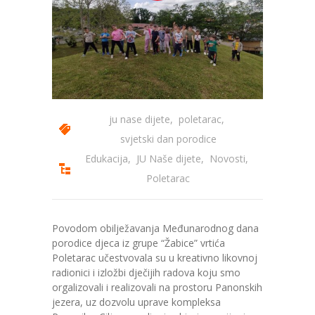
---- Zvončica
-- Stručni tim
-- Galerija
-- Dokumenti
ju nase dijete
,
poletarac
,
svjetski dan porodice
-- COVID-19 Procedure
Edukacija
,
JU Naše dijete
,
Novosti
,
-- Javne nabavke
Poletarac
---- Plan javnih nabavki
Povodom obilježavanja Međunarodnog dana
---- Osnovni elementi ugovora
porodice djeca iz grupe “Žabice” vrtića
Poletarac učestvovala su u kreativno likovnoj
---- Odluke o izboru i poništenju
radionici i izložbi dječijih radova koju smo
orgalizovali i realizovali na prostoru Panonskih
---- Nabavka usluga iz anexa II dio B
jezera, uz dozvolu uprave kompleksa