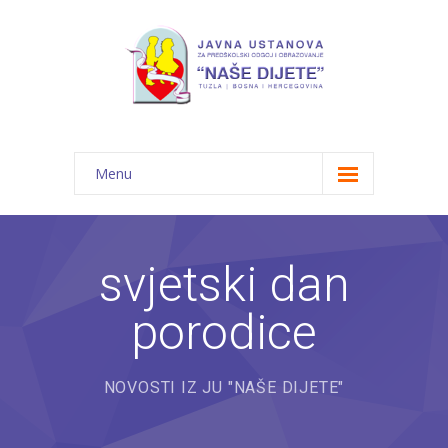
Menu
Početna
Novosti
svjetski dan
O nama
porodice
-- JU "Naše dijete"
-- Vrtići
NOVOSTI IZ JU "NAŠE DIJETE"
---- Bambi