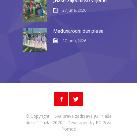
„Naše zajedničko vrijeme“
27 Juna, 2026
Međunarodni dan plesa
27 Juna, 2026
© Copyright | Sva prava zadržava JU "Naše
dijete" Tuzla. 2020 | Developed by
PC Prva
Pomoć