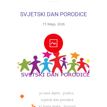
-- Konkursi
Edukacije
SVJETSKI DAN PORODICE
-- Edukacije za roditelje
15 Maja, 2026
-- Edukacije zaposlenika
Za roditelje
-- Jelovnik za djecu
-- Obrasci i zahtjevi
-- Obavještenja za roditelje
Projekti
Mala škola sporta
ju nase dijete
,
pcelice
,
svjetski dan porodice
Kontakt
JU Naše dijete
,
Novosti