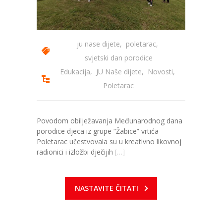
---- Zvončica
-- Stručni tim
ju nase dijete
,
poletarac
,
svjetski dan porodice
-- Galerija
Edukacija
,
JU Naše dijete
,
Novosti
,
-- Dokumenti
Poletarac
-- COVID-19 Procedure
Povodom obilježavanja Međunarodnog dana
-- Javne nabavke
porodice djeca iz grupe “Žabice” vrtića
Poletarac učestvovala su u kreativno likovnoj
---- Plan javnih nabavki
radionici i izložbi dječijih
[…]
---- Osnovni elementi ugovora
---- Odluke o izboru i poništenju
NASTAVITE ČITATI
---- Nabavka usluga iz anexa II dio B