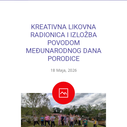
---- Bubamara
---- Ciciban
KREATIVNA LIKOVNA
---- Jelenko
RADIONICA I IZLOŽBA
---- Kolibri
POVODOM
MEĐUNARODNOG DANA
---- Lastavica
PORODICE
---- Pčelica
18 Maja, 2026
---- Poletarac
---- Snjeguljica
---- Sunčica
---- Zeko
---- Zvjezdica