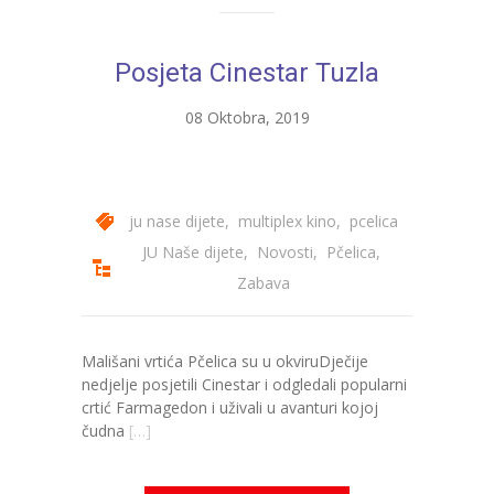
Posjeta Cinestar Tuzla
08 Oktobra, 2019
ju nase dijete
,
multiplex kino
,
pcelica
JU Naše dijete
,
Novosti
,
Pčelica
,
Zabava
Mališani vrtića Pčelica su u okviruDječije
nedjelje posjetili Cinestar i odgledali popularni
crtić Farmagedon i uživali u avanturi kojoj
čudna
[…]