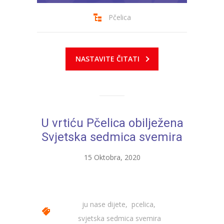
-- Konkursi
Pčelica
Edukacije
-- Edukacije za roditelje
NASTAVITE ČITATI
-- Edukacije zaposlenika
Za roditelje
-- Jelovnik za djecu
U vrtiću Pčelica obilježena
-- Obrasci i zahtjevi
Svjetska sedmica svemira
-- Obavještenja za roditelje
15 Oktobra, 2020
Projekti
Mala škola sporta
ju nase dijete
,
pcelica
,
Kontakt
svjetska sedmica svemira