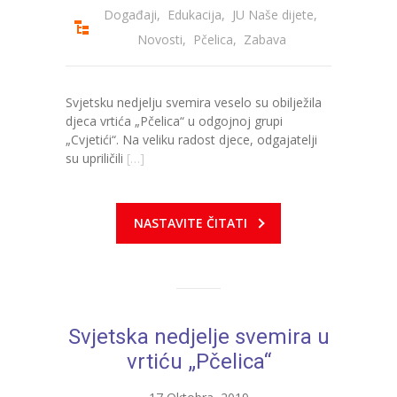
Događaji
,
Edukacija
,
JU Naše dijete
,
Novosti
,
Pčelica
,
Zabava
Svjetsku nedjelju svemira veselo su obilježila
djeca vrtića „Pčelica“ u odgojnoj grupi
„Cvjetići“. Na veliku radost djece, odgajatelji
su upriličili
[…]
NASTAVITE ČITATI
Svjetska nedjelje svemira u
vrtiću „Pčelica“