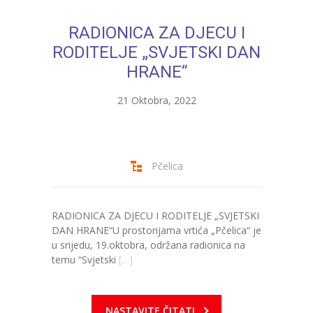
---- Bubamara
RADIONICA ZA DJECU I
---- Ciciban
RODITELJE „SVJETSKI DAN
HRANE“
---- Jelenko
21 Oktobra, 2022
---- Kolibri
---- Lastavica
---- Pčelica
Pčelica
---- Poletarac
RADIONICA ZA DJECU I RODITELJE „SVJETSKI
---- Snjeguljica
DAN HRANE“U prostorijama vrtića „Pčelica“ je
u srijedu, 19.oktobra, održana radionica na
---- Sunčica
temu “Svjetski
[…]
---- Zeko
---- Zvjezdica
NASTAVITE ČITATI