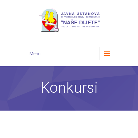
Menu
Početna
Novosti
Konkursi
O nama
-- JU "Naše dijete"
-- Vrtići
---- Bambi