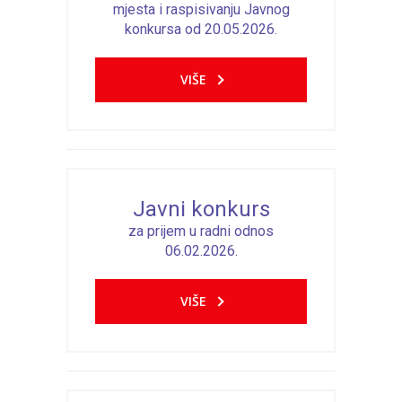
-- Konkursi
mjesta i raspisivanju Javnog
konkursa od 20.05.2026.
Edukacije
VIŠE
-- Edukacije za roditelje
-- Edukacije zaposlenika
Za roditelje
-- Jelovnik za djecu
Javni konkurs
-- Obrasci i zahtjevi
za prijem u radni odnos
06.02.2026.
-- Obavještenja za roditelje
VIŠE
Projekti
Mala škola sporta
Kontakt