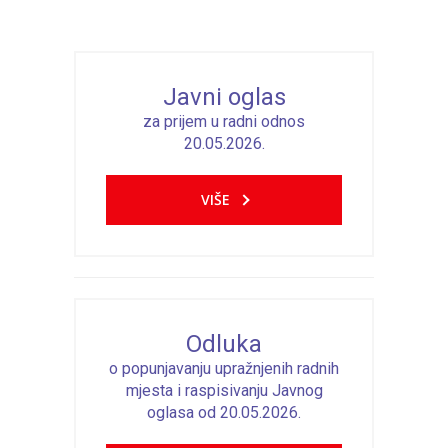
---- Bubamara
---- Ciciban
Javni oglas
---- Jelenko
za prijem u radni odnos
20.05.2026.
---- Kolibri
---- Lastavica
VIŠE
---- Pčelica
---- Poletarac
---- Snjeguljica
Odluka
---- Sunčica
o popunjavanju upražnjenih radnih
mjesta i raspisivanju Javnog
---- Zeko
oglasa od 20.05.2026.
---- Zvjezdica