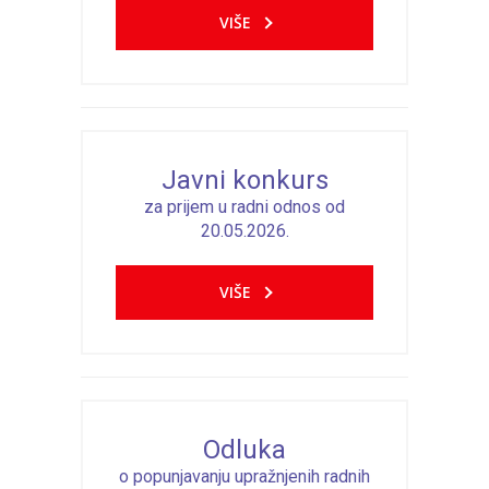
VIŠE
---- Zvončica
-- Stručni tim
-- Galerija
-- Dokumenti
Javni konkurs
za prijem u radni odnos od
-- COVID-19 Procedure
20.05.2026.
-- Javne nabavke
VIŠE
---- Plan javnih nabavki
---- Osnovni elementi ugovora
---- Odluke o izboru i poništenju
Odluka
---- Nabavka usluga iz anexa II dio B
o popunjavanju upražnjenih radnih