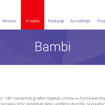
Novosti
O nama
Edukacije
Za roditelje
Proj
Bambi
ci br. 149 i namjenski građen objekat u kome su formirane d
oravka. Vrtić posjeduje lijepo uređeno dvorište za kreativn