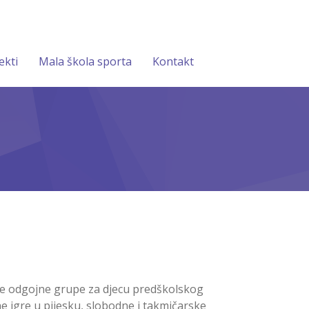
ekti
Mala škola sporta
Kontakt
vije odgojne grupe za djecu predškolskog
e igre u pijesku, slobodne i takmičarske