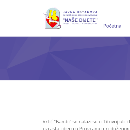
Početna
Vrtić “Bambi” se nalazi se u Titovoj uli
uzrasta i djecu u Programu produženog b