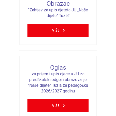
-- Konkursi
Obrazac
"Zahtjev za upis djeteta JU „Naše
Edukacije
dijete“ Tuzla"
-- Edukacije za roditelje
VIŠE
-- Edukacije zaposlenika
Za roditelje
-- Jelovnik za djecu
Oglas
-- Obrasci i zahtjevi
za prijem i upis djece u JU za
-- Obavještenja za roditelje
predškolski odgoj i obrazovanje
"Naše dijete" Tuzla za pedagošku
Projekti
2026/2027 godinu
Mala škola sporta
VIŠE
Kontakt