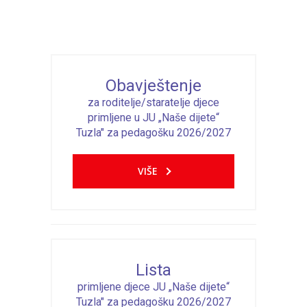
---- Bubamara
---- Ciciban
---- Jelenko
Obavještenje
---- Kolibri
za roditelje/staratelje djece
primljene u JU „Naše dijete“
---- Lastavica
Tuzla" za pedagošku 2026/2027
---- Pčelica
VIŠE
---- Poletarac
---- Snjeguljica
---- Sunčica
Lista
---- Zeko
primljene djece JU „Naše dijete“
---- Zvjezdica
Tuzla" za pedagošku 2026/2027