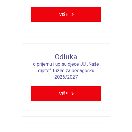
---- Zvončica
VIŠE
-- Stručni tim
-- Galerija
-- Dokumenti
Odluka
-- COVID-19 Procedure
o prijemu i upisu djece JU „Naše
dijete“ Tuzla" za pedagošku
-- Javne nabavke
2026/2027
---- Plan javnih nabavki
VIŠE
---- Osnovni elementi ugovora
---- Odluke o izboru i poništenju
---- Nabavka usluga iz anexa II dio B