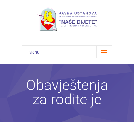
Menu
Početna
Novosti
Obavještenja
O nama
za roditelje
-- JU "Naše dijete"
-- Vrtići
---- Bambi