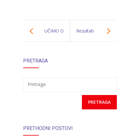
UČIMO O
Rezultati
ZDRAVIM
anketiranja
PRETRAGA
NAVIKAMA
korisnika usluga
2026
Pretraga:
PRETHODNI POSTOVI