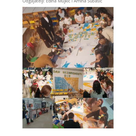
Odgajatelji: Edina Mujkić i Amina Subašić
-- Konkursi
Edukacije
-- Edukacije za roditelje
-- Edukacije zaposlenika
Za roditelje
-- Jelovnik za djecu
-- Obrasci i zahtjevi
-- Obavještenja za roditelje
Projekti
Mala škola sporta
Kontakt