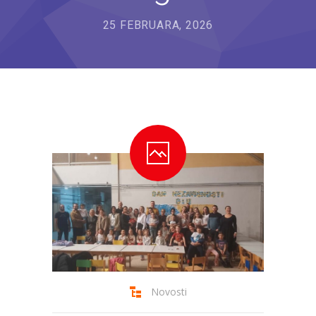
---- Bubamara
25 FEBRUARA, 2026
---- Ciciban
---- Jelenko
---- Kolibri
---- Lastavica
---- Pčelica
---- Poletarac
---- Snjeguljica
---- Sunčica
---- Zeko
Novosti
---- Zvjezdica