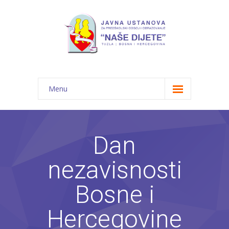
Menu
Početna
Novosti
Dan
O nama
nezavisnosti
-- JU "Naše dijete"
Bosne i
-- Vrtići
Hercegovine
---- Bambi