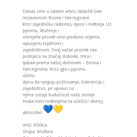
---- Zvončica
Danas smo u našem vrtiću obilježili Dan
nezavisnosti Bosne i Hercegovine
-- Stručni tim
kroz zajedničku radionicu djece i roditelja. Uz
pjesmu, druženje i
-- Galerija
osmijehe proveli smo predivno vrijeme,
ispunjeno toplinom i
-- Dokumenti
zajedništvom. Ovaj važan praznik nas
podsjeća na značaj slobode, mira i
-- COVID-19 Procedure
ljubavi prema našoj domovini – Bosna i
Hercegovina. Kroz igru i pjesmu
-- Javne nabavke
učimo
djecu da njeguju poštovanje, toleranciju i
---- Plan javnih nabavki
zajedništvo, jer upravo na
njima ostaje budućnost naše zemlje.
---- Osnovni elementi ugovora
Hvala svim roditeljima na učešću i divnoj
atmosferi
---- Odluke o izboru i poništenju
Vrtič: Pčelica
---- Nabavka usluga iz anexa II dio B
Grupa: Kruškice