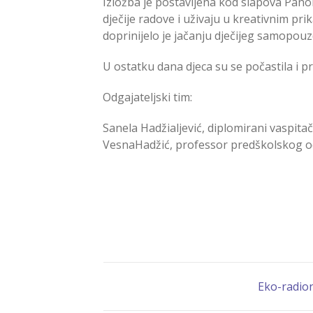
Izložba je postavljena kod slapova Pano
dječije radove i uživaju u kreativnim pri
doprinijelo je jačanju dječijeg samopouz
U ostatku dana djeca su se počastila i p
Odgajateljski tim:
Sanela Hadžialjević, diplomirani vaspit
VesnaHadžić, professor predškolskog 
Eko-radio