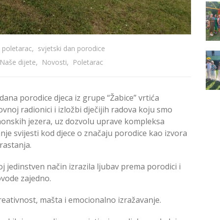
poletarac
,
svjetski dan porodice
 Naše dijete
,
Novosti
,
Poletarac
a porodice djeca iz grupe “Žabice” vrtića
vnoj radionici i izložbi dječijih radova koju smo
Panonskih jezera, uz dozvolu uprave kompleksa
janje svijesti kod djece o značaju porodice kao izvora
rastanja.
j jedinstven način izrazila ljubav prema porodici i
ovode zajedno.
reativnost, mašta i emocionalno izražavanje.