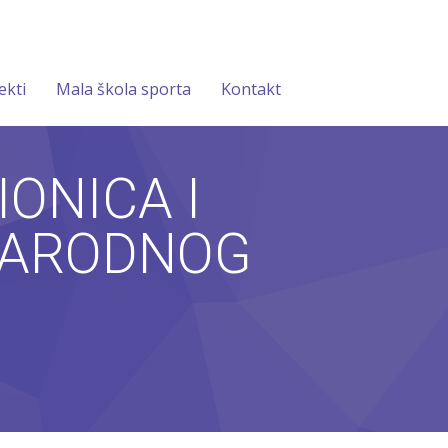
ekti
Mala škola sporta
Kontakt
ONICA I
NARODNOG