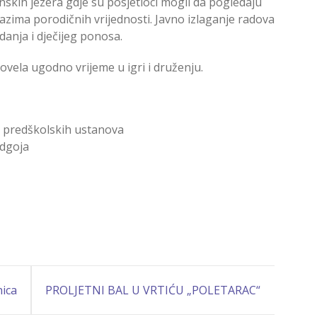
nskih jezera gdje su posjetioci mogli da pogledaju
kazima porodičnih vrijednosti. Javno izlaganje radova
danja i dječijeg ponosa.
rovela ugodno vrijeme u igri i druženju.
ač predškolskih ustanova
odgoja
nica
PROLJETNI BAL U VRTIĆU „POLETARAC“