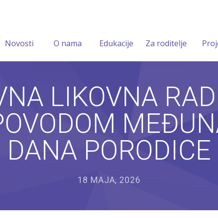
Novosti
O nama
Edukacije
Za roditelje
Proj
VNA LIKOVNA RADI
 POVODOM MEĐU
DANA PORODICE
18 MAJA, 2026