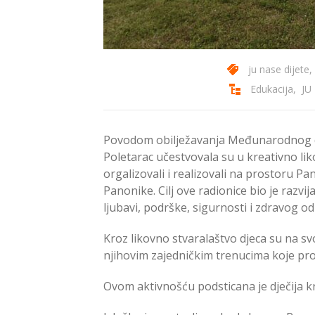
ju nase dijete
,
Edukacija
,
JU
Povodom obilježavanja Međunarodnog dan
Poletarac učestvovala su u kreativno liko
orgalizovali i realizovali na prostoru 
Panonike. Cilj ove radionice bio je razvi
ljubavi, podrške, sigurnosti i zdravog od
Kroz likovno stvaralaštvo djeca su na svo
njihovim zajedničkim trenucima koje pr
Ovom aktivnošću podsticana je dječija k