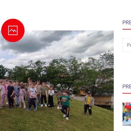
PR
P
PR