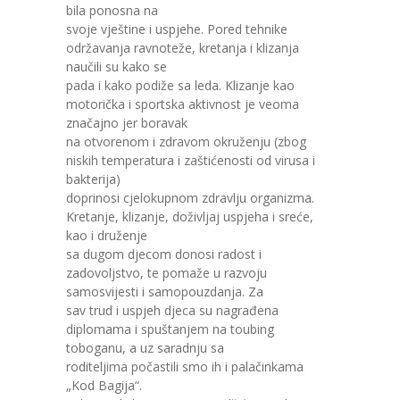
bila ponosna na
svoje vještine i uspjehe. Pored tehnike
---- Zvončica
održavanja ravnoteže, kretanja i klizanja
naučili su kako se
-- Stručni tim
pada i kako podiže sa leda. Klizanje kao
motorička i sportska aktivnost je veoma
-- Galerija
značajno jer boravak
na otvorenom i zdravom okruženju (zbog
-- Dokumenti
niskih temperatura i zaštićenosti od virusa i
bakterija)
-- COVID-19 Procedure
doprinosi cjelokupnom zdravlju organizma.
Kretanje, klizanje, doživljaj uspjeha i sreće,
-- Javne nabavke
kao i druženje
sa dugom djecom donosi radost i
---- Plan javnih nabavki
zadovoljstvo, te pomaže u razvoju
samosvijesti i samopouzdanja. Za
---- Osnovni elementi ugovora
sav trud i uspjeh djeca su nagrađena
diplomama i spuštanjem na toubing
---- Odluke o izboru i poništenju
toboganu, a uz saradnju sa
roditeljima počastili smo ih i palačinkama
---- Nabavka usluga iz anexa II dio B
„Kod Bagija“.