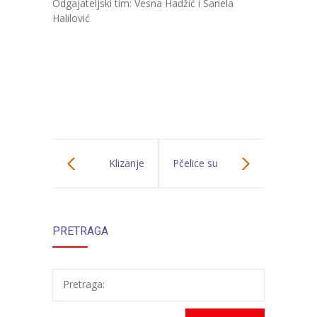
Odgajateljski tim: Vesna Hadžić i Sanela
-- Konkursi
Halilović
Edukacije
-- Edukacije za roditelje
-- Edukacije zaposlenika
Za roditelje
-- Jelovnik za djecu
Klizanje
Pčelice su
-- Obrasci i zahtjevi
naučile klizati
-- Obavještenja za roditelje
PRETRAGA
Projekti
Mala škola sporta
Pretraga:
Kontakt