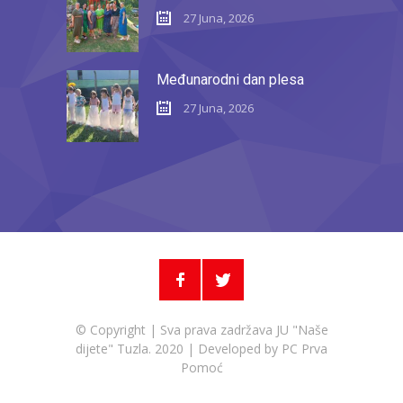
27 Juna, 2026
Međunarodni dan plesa
27 Juna, 2026
© Copyright | Sva prava zadržava JU "Naše
dijete" Tuzla. 2020 | Developed by
PC Prva
Pomoć