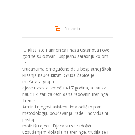
---- Bubamara
---- Ciciban
Novosti
---- Jelenko
---- Kolibri
JU Klizalište Pannonica i naša Ustanova i ove
godine su ostvarili uspješnu saradnju kojom
---- Lastavica
je
vrtićancima omogućeno da u besplatnoj školi
---- Pčelica
klizanja nauče klizati. Grupa Žabice je
mješovita grupa
---- Poletarac
djece uzrasta između 4 i 7 godina, ali su svi
naučili klizati za četri dana redovnih treninga.
---- Snjeguljica
Trener
Armin i njegovi asistenti ima odličan plan i
---- Sunčica
metodologiju poučavanja, rade i individualni
pristup i
---- Zeko
motivišu djecu. Djeca su sa radošću i
uzbuđenjem dolazila na treninge, trudila se i
---- Zvjezdica