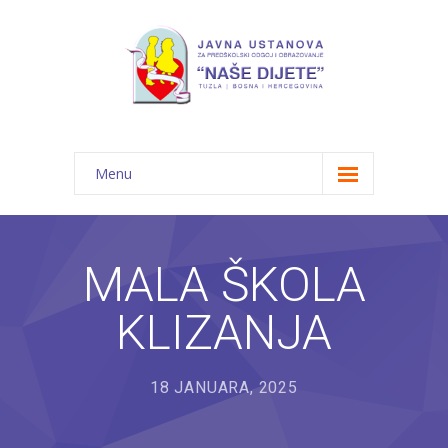
Menu
Početna
Novosti
MALA ŠKOLA
O nama
KLIZANJA
-- JU "Naše dijete"
-- Vrtići
18 JANUARA, 2025
---- Bambi