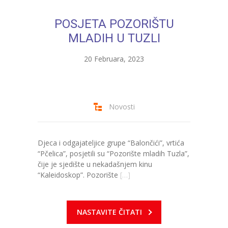
---- Bubamara
POSJETA POZORIŠTU
---- Ciciban
MLADIH U TUZLI
---- Jelenko
20 Februara, 2023
---- Kolibri
---- Lastavica
Novosti
---- Pčelica
---- Poletarac
Djeca i odgajateljice grupe “Balončići”, vrtića
“Pčelica”, posjetili su “Pozorište mladih Tuzla”,
---- Snjeguljica
čije je sjedište u nekadašnjem kinu
“Kaleidoskop”. Pozorište
[…]
---- Sunčica
---- Zeko
NASTAVITE ČITATI
---- Zvjezdica