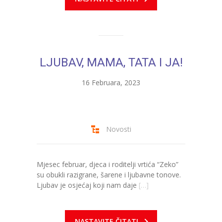
-- Konkursi
Edukacije
-- Edukacije za roditelje
LJUBAV, MAMA, TATA I JA!
-- Edukacije zaposlenika
16 Februara, 2023
Za roditelje
-- Jelovnik za djecu
-- Obrasci i zahtjevi
Novosti
-- Obavještenja za roditelje
Mjesec februar, djeca i roditelji vrtića “Zeko”
Projekti
su obukli razigrane, šarene i ljubavne tonove.
Ljubav je osjećaj koji nam daje
[…]
Mala škola sporta
Kontakt
NASTAVITE ČITATI