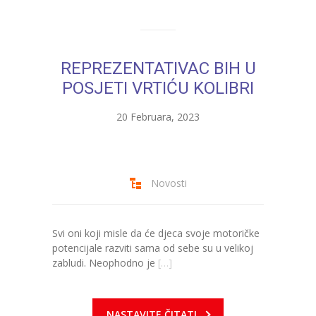
---- Zvončica
-- Stručni tim
REPREZENTATIVAC BIH U
-- Galerija
POSJETI VRTIĆU KOLIBRI
-- Dokumenti
20 Februara, 2023
-- COVID-19 Procedure
-- Javne nabavke
Novosti
---- Plan javnih nabavki
---- Osnovni elementi ugovora
Svi oni koji misle da će djeca svoje motoričke
potencijale razviti sama od sebe su u velikoj
---- Odluke o izboru i poništenju
zabludi. Neophodno je
[…]
---- Nabavka usluga iz anexa II dio B
NASTAVITE ČITATI