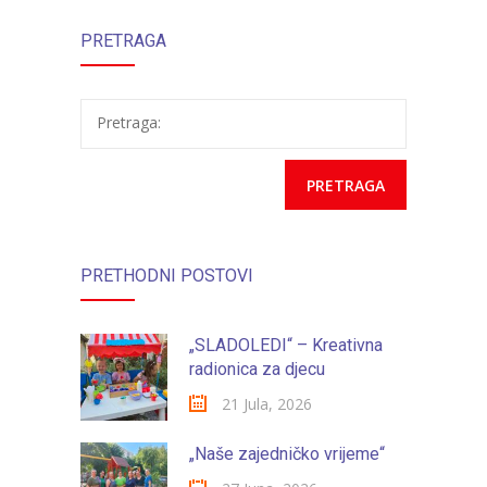
-- Konkursi
PRETRAGA
u JU “Naše
vrtića
Edukacije
dijete”
-- Edukacije za roditelje
Pretraga:
-- Edukacije zaposlenika
Za roditelje
-- Jelovnik za djecu
PRETHODNI POSTOVI
-- Obrasci i zahtjevi
-- Obavještenja za roditelje
„SLADOLEDI“ – Kreativna
radionica za djecu
Projekti
21 Jula, 2026
Mala škola sporta
„Naše zajedničko vrijeme“
Kontakt