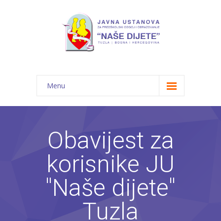
Menu
Početna
Novosti
Obavijest za
O nama
korisnike JU
-- JU "Naše dijete"
"Naše dijete"
-- Vrtići
Tuzla
---- Bambi