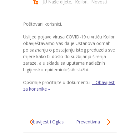
JU Naše dijete
,
Kolibri
,
Novosti
---- Zvončica
-- Stručni tim
Poštovani korisnici,
Uslijed pojave virusa COVID-19 u vrtiću Kolibri
-- Galerija
obavještavamo Vas da je Ustanova odmah
po saznanju o postajanju istog preduzela sve
-- Dokumenti
mjere kako bi došlo do suzbijanja širenja
zaraze, a u skladu sa uputama nadležnih
-- COVID-19 Procedure
higijensko-epidemioloških službi.
-- Javne nabavke
Opširnije pročitajte u dokumentu:
– Obavijest
za korisnike –
---- Plan javnih nabavki
---- Osnovni elementi ugovora
---- Odluke o izboru i poništenju
Obavijest i Oglas
Preventivna
---- Nabavka usluga iz anexa II dio B
za prijem djece
obustava rada