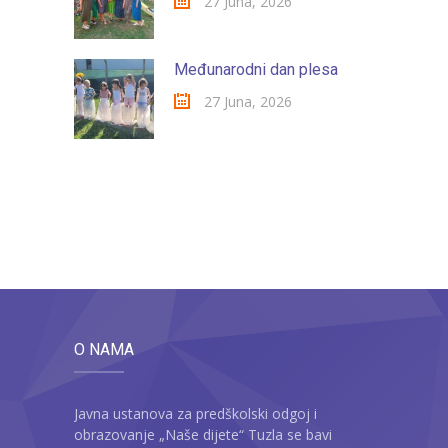
27 Juna, 2026
Međunarodni dan plesa
27 Juna, 2026
O NAMA
Javna ustanova za predškolski odgoj i
obrazovanje „Naše dijete“ Tuzla se bavi