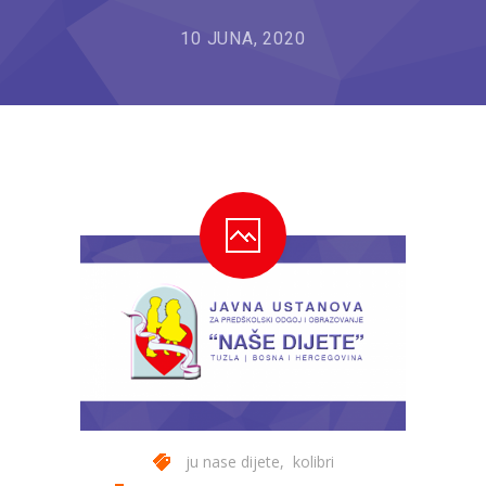
---- Bubamara
10 JUNA, 2020
---- Ciciban
---- Jelenko
---- Kolibri
---- Lastavica
---- Pčelica
---- Poletarac
---- Snjeguljica
---- Sunčica
---- Zeko
ju nase dijete
,
kolibri
---- Zvjezdica