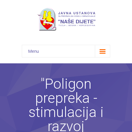
Menu
Početna
Novosti
"Poligon
O nama
prepreka -
-- JU "Naše dijete"
stimulacija i
-- Vrtići
razvoj
---- Bambi