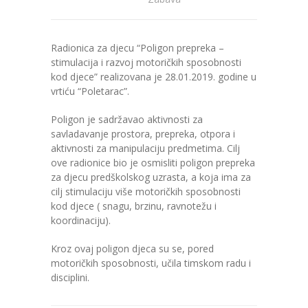
---- Zvončica
Radionica za djecu “Poligon prepreka –
-- Stručni tim
stimulacija i razvoj motoričkih sposobnosti
kod djece” realizovana je 28.01.2019. godine u
-- Galerija
vrtiću “Poletarac”.
-- Dokumenti
Poligon je sadržavao aktivnosti za
savladavanje prostora, prepreka, otpora i
-- COVID-19 Procedure
aktivnosti za manipulaciju predmetima. Cilj
ove radionice bio je osmisliti poligon prepreka
-- Javne nabavke
za djecu predškolskog uzrasta, a koja ima za
cilj stimulaciju više motoričkih sposobnosti
---- Plan javnih nabavki
kod djece ( snagu, brzinu, ravnotežu i
koordinaciju).
---- Osnovni elementi ugovora
Kroz ovaj poligon djeca su se, pored
---- Odluke o izboru i poništenju
motoričkih sposobnosti, učila timskom radu i
disciplini.
---- Nabavka usluga iz anexa II dio B