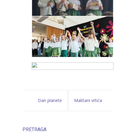
Dan planete
Mališani vrtića
Zemlje u vrtiću
“Jelenko”
PRETRAGA
Pčelica
obilježili Dan