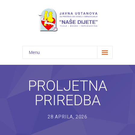
Menu
Početna
Novosti
PROLJETNA
O nama
PRIREDBA
-- JU "Naše dijete"
-- Vrtići
28 APRILA, 2026
---- Bambi