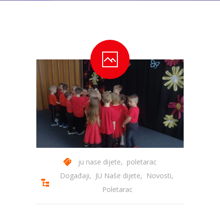
---- Bubamara
---- Ciciban
---- Jelenko
---- Kolibri
---- Lastavica
---- Pčelica
---- Poletarac
---- Snjeguljica
ju nase dijete
,
poletarac
---- Sunčica
Događaji
,
JU Naše dijete
,
Novosti
,
Poletarac
---- Zeko
---- Zvjezdica