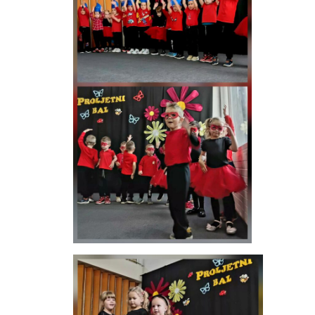
-- Konkursi
Edukacije
-- Edukacije za roditelje
-- Edukacije zaposlenika
Za roditelje
-- Jelovnik za djecu
-- Obrasci i zahtjevi
-- Obavještenja za roditelje
Projekti
Mala škola sporta
Kontakt