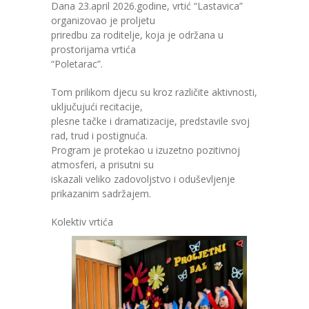
Dana 23.april 2026.godine, vrtić “Lastavica”
organizovao je proljetu
---- Zvončica
priredbu za roditelje, koja je održana u
prostorijama vrtića
-- Stručni tim
“Poletarac”.
-- Galerija
Tom prilikom djecu su kroz različite aktivnosti,
uključujući recitacije,
-- Dokumenti
plesne tačke i dramatizacije, predstavile svoj
rad, trud i postignuća.
-- COVID-19 Procedure
Program je protekao u izuzetno pozitivnoj
atmosferi, a prisutni su
-- Javne nabavke
iskazali veliko zadovoljstvo i oduševljenje
prikazanim sadržajem.
---- Plan javnih nabavki
Kolektiv vrtića
---- Osnovni elementi ugovora
---- Odluke o izboru i poništenju
---- Nabavka usluga iz anexa II dio B