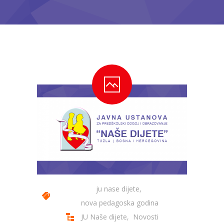
---- Bubamara
---- Ciciban
---- Jelenko
---- Kolibri
---- Lastavica
---- Pčelica
---- Poletarac
---- Snjeguljica
---- Sunčica
ju nase dijete
,
---- Zeko
nova pedagoska godina
JU Naše dijete
,
Novosti
---- Zvjezdica