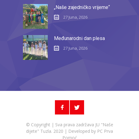
„Naše zajedničko vrijeme“
27 Juna, 2026
Međunarodni dan plesa
27 Juna, 2026
© Copyright | Sva prava zadržava JU "Naše
dijete" Tuzla. 2020 | Developed by
PC Prva
Pomoć