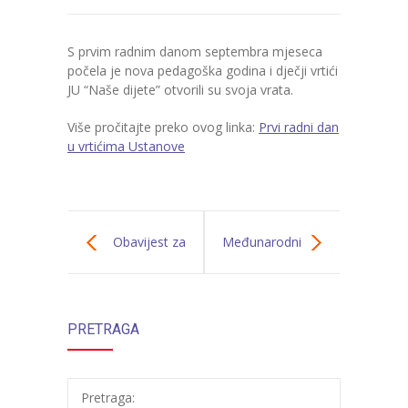
---- Zvončica
S prvim radnim danom septembra mjeseca
-- Stručni tim
počela je nova pedagoška godina i dječji vrtići
JU “Naše dijete” otvorili su svoja vrata.
-- Galerija
Više pročitajte preko ovog linka:
Prvi radni dan
-- Dokumenti
u vrtićima Ustanove
-- COVID-19 Procedure
-- Javne nabavke
Obavijest za
Međunarodni
---- Plan javnih nabavki
korisnike o
dan bez
---- Osnovni elementi ugovora
PRETRAGA
početku nove
automobila
---- Odluke o izboru i poništenju
pedagoške
---- Nabavka usluga iz anexa II dio B
Pretraga: