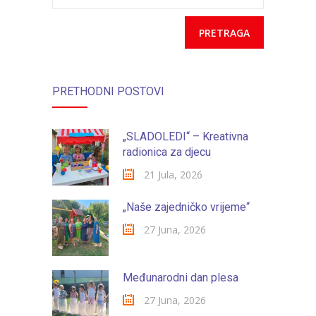
-- Konkursi
godine
Edukacije
-- Edukacije za roditelje
PRETHODNI POSTOVI
-- Edukacije zaposlenika
Za roditelje
„SLADOLEDI“ – Kreativna
radionica za djecu
-- Jelovnik za djecu
21 Jula, 2026
-- Obrasci i zahtjevi
„Naše zajedničko vrijeme“
-- Obavještenja za roditelje
27 Juna, 2026
Projekti
Mala škola sporta
Međunarodni dan plesa
27 Juna, 2026
Kontakt