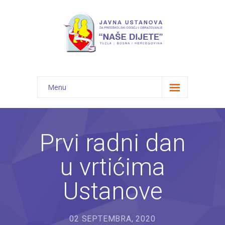
Menu
Početna
Novosti
Prvi radni dan
O nama
u vrtićima
-- JU "Naše dijete"
Ustanove
-- Vrtići
---- Bambi
02 SEPTEMBRA, 2020