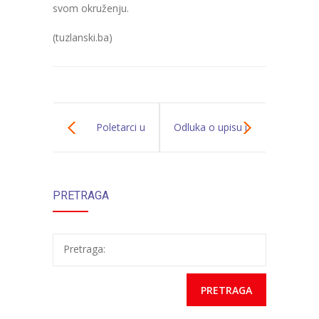
svom okruženju.
(tuzlanski.ba)
Poletarci u
Odluka o upisu i
posjeti
prijemu djece u
PRETRAGA
Zoološkom vrtu
JU “Naše dijete” i
spisak primljene
Pretraga:
djece