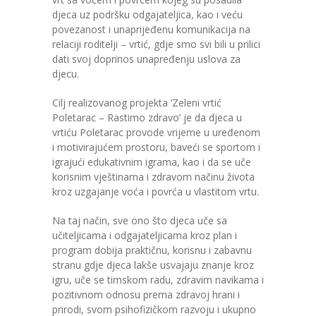
djeca uz podršku odgajateljica, kao i veću
povezanost i unaprijeđenu komunikacija na
relaciji roditelji – vrtić, gdje smo svi bili u prilici
dati svoj doprinos unapređenju uslova za
djecu.
Cilj realizovanog projekta ‘Zeleni vrtić
Poletarac – Rastimo zdravo’ je da djeca u
vrtiću Poletarac provode vrijeme u uređenom
i motivirajućem prostoru, baveći se sportom i
igrajući edukativnim igrama, kao i da se uče
korisnim vještinama i zdravom načinu života
kroz uzgajanje voća i povrća u vlastitom vrtu.
Na taj način, sve ono što djeca uče sa
učiteljicama i odgajateljicama kroz plan i
program dobija praktičnu, korisnu i zabavnu
stranu gdje djeca lakše usvajaju znanje kroz
igru, uče se timskom radu, zdravim navikama i
pozitivnom odnosu prema zdravoj hrani i
prirodi, svom psihofizičkom razvoju i ukupno