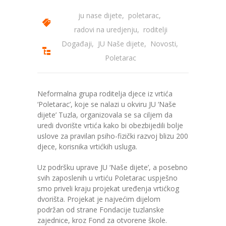
ju nase dijete
,
poletarac
,
---- Zvončica
radovi na uredjenju
,
roditelji
-- Stručni tim
Događaji
,
JU Naše dijete
,
Novosti
,
Poletarac
-- Galerija
-- Dokumenti
Neformalna grupa roditelja djece iz vrtića
-- COVID-19 Procedure
‘Poletarac’, koje se nalazi u okviru JU ‘Naše
dijete’ Tuzla, organizovala se sa ciljem da
-- Javne nabavke
uredi dvorište vrtića kako bi obezbijedili bolje
uslove za pravilan psiho-fizički razvoj blizu 200
---- Plan javnih nabavki
djece, korisnika vrtićkih usluga.
---- Osnovni elementi ugovora
Uz podršku uprave JU ‘Naše dijete’, a posebno
svih zaposlenih u vrtiću Poletarac uspješno
---- Odluke o izboru i poništenju
smo priveli kraju projekat uređenja vrtićkog
dvorišta. Projekat je najvećim dijelom
---- Nabavka usluga iz anexa II dio B
podržan od strane Fondacije tuzlanske
zajednice, kroz Fond za otvorene škole.