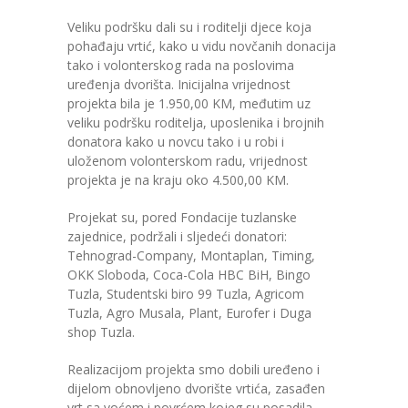
-- Konkursi
Veliku podršku dali su i roditelji djece koja
Edukacije
pohađaju vrtić, kako u vidu novčanih donacija
tako i volonterskog rada na poslovima
-- Edukacije za roditelje
uređenja dvorišta. Inicijalna vrijednost
projekta bila je 1.950,00 KM, međutim uz
-- Edukacije zaposlenika
veliku podršku roditelja, uposlenika i brojnih
donatora kako u novcu tako i u robi i
Za roditelje
uloženom volonterskom radu, vrijednost
projekta je na kraju oko 4.500,00 KM.
-- Jelovnik za djecu
Projekat su, pored Fondacije tuzlanske
-- Obrasci i zahtjevi
zajednice, podržali i sljedeći donatori:
Tehnograd-Company, Montaplan, Timing,
-- Obavještenja za roditelje
OKK Sloboda, Coca-Cola HBC BiH, Bingo
Tuzla, Studentski biro 99 Tuzla, Agricom
Projekti
Tuzla, Agro Musala, Plant, Eurofer i Duga
shop Tuzla.
Mala škola sporta
Realizacijom projekta smo dobili uređeno i
Kontakt
dijelom obnovljeno dvorište vrtića, zasađen
vrt sa voćem i povrćem kojeg su posadila