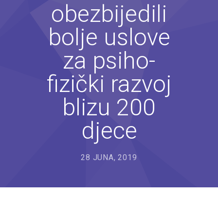
obezbijedili
---- Bubamara
bolje uslove
---- Ciciban
---- Jelenko
za psiho-
---- Kolibri
fizički razvoj
---- Lastavica
blizu 200
---- Pčelica
djece
---- Poletarac
---- Snjeguljica
28 JUNA, 2019
---- Sunčica
---- Zeko
---- Zvjezdica