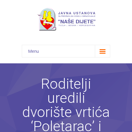
Menu
Početna
Novosti
Roditelji
O nama
uredili
-- JU "Naše dijete"
dvorište vrtića
-- Vrtići
‘Poletarac’ i
---- Bambi