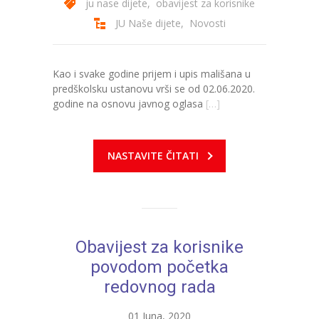
ju nase dijete
,
obavijest za korisnike
JU Naše dijete
,
Novosti
---- Zvončica
-- Stručni tim
Kao i svake godine prijem i upis mališana u
-- Galerija
predškolsku ustanovu vrši se od 02.06.2020.
godine na osnovu javnog oglasa
[…]
-- Dokumenti
-- COVID-19 Procedure
NASTAVITE ČITATI
-- Javne nabavke
---- Plan javnih nabavki
---- Osnovni elementi ugovora
Obavijest za korisnike
---- Odluke o izboru i poništenju
povodom početka
redovnog rada
---- Nabavka usluga iz anexa II dio B
01 Juna, 2020