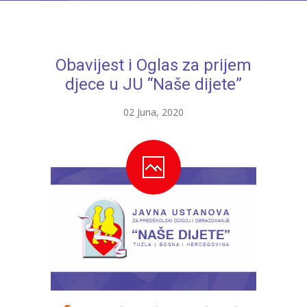
---- Bubamara
---- Ciciban
Obavijest i Oglas za prijem
---- Jelenko
djece u JU “Naše dijete”
---- Kolibri
02 Juna, 2020
---- Lastavica
---- Pčelica
---- Poletarac
---- Snjeguljica
---- Sunčica
---- Zeko
---- Zvjezdica