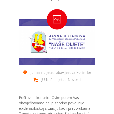
-- Konkursi
Edukacije
-- Edukacije za roditelje
-- Edukacije zaposlenika
Za roditelje
-- Jelovnik za djecu
-- Obrasci i zahtjevi
ju nase dijete
,
obavijest za korisnike
-- Obavještenja za roditelje
JU Naše dijete
,
Novosti
Projekti
Poštovani korisnici, Ovim putem Vas
Mala škola sporta
obavještavamo da je shodno povoljnijoj
epidemiološkoj situaciji, kao i preporukama
Kontakt
Zavoda za javno zdravstvo Tuzlanskog
[…]