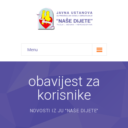
Menu
Početna
Novosti
obavijest za
O nama
korisnike
-- JU "Naše dijete"
-- Vrtići
NOVOSTI IZ JU "NAŠE DIJETE"
---- Bambi